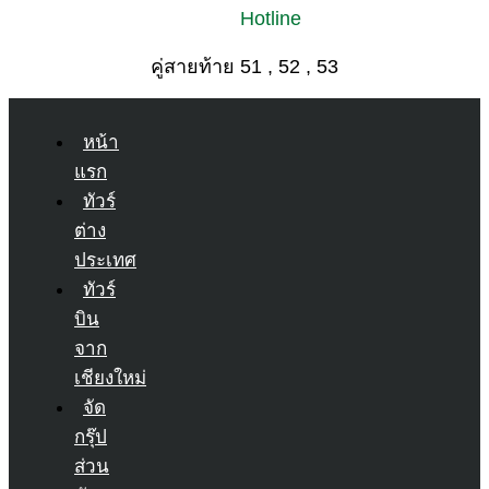
Hotline
คู่สายท้าย 51 , 52 , 53
หน้า
แรก
ทัวร์
ต่าง
ประเทศ
ทัวร์
บิน
จาก
เชียงใหม่
จัด
กรุ๊ป
ส่วน