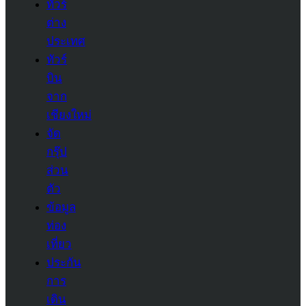
ทัวร์
ต่าง
ประเทศ
ทัวร์
บิน
จาก
เชียงใหม่
จัด
กรุ๊ป
ส่วน
ตัว
ข้อมูล
ท่อง
เที่ยว
ประกัน
การ
เดิน