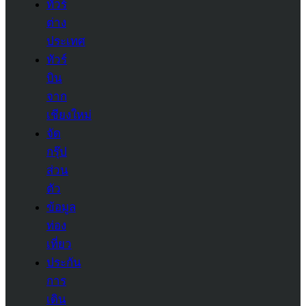
ทัวร์
ต่าง
ประเทศ
ทัวร์
บิน
จาก
เชียงใหม่
จัด
กรุ๊ป
ส่วน
ตัว
ข้อมูล
ท่อง
เที่ยว
ประกัน
การ
เดิน