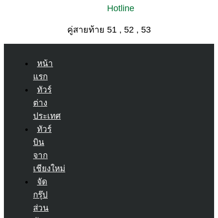
Hotline
คู่สายท้าย 51 , 52 , 53
หน้า
แรก
ทัวร์
ต่าง
ประเทศ
ทัวร์
บิน
จาก
เชียงใหม่
จัด
กรุ๊ป
ส่วน