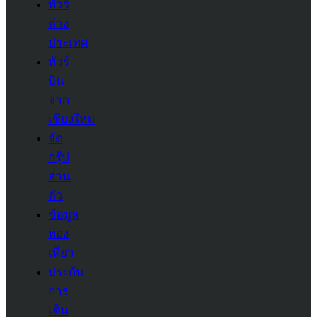
ทัวร์
ต่าง
ประเทศ
ทัวร์
บิน
จาก
เชียงใหม่
จัด
กรุ๊ป
ส่วน
ตัว
ข้อมูล
ท่อง
เที่ยว
ประกัน
การ
เดิน