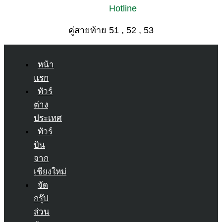
Hotline
คู่สายท้าย 51 , 52 , 53
หน้า
แรก
ทัวร์
ต่าง
ประเทศ
ทัวร์
บิน
จาก
เชียงใหม่
จัด
กรุ๊ป
ส่วน