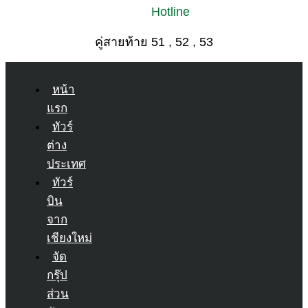
Hotline
คู่สายท้าย 51 , 52 , 53
หน้า
แรก
ทัวร์
ต่าง
ประเทศ
ทัวร์
บิน
จาก
เชียงใหม่
จัด
กรุ๊ป
ส่วน