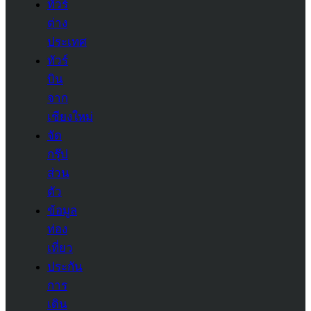
ทัวร์
ต่าง
ประเทศ
ทัวร์
บิน
จาก
เชียงใหม่
จัด
กรุ๊ป
ส่วน
ตัว
ข้อมูล
ท่อง
เที่ยว
ประกัน
การ
เดิน