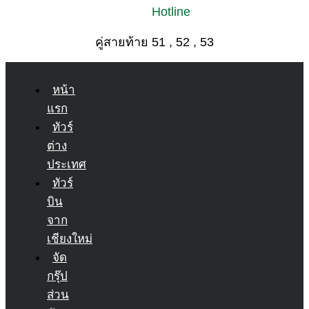
Hotline
คู่สายท้าย 51 , 52 , 53
หน้า
แรก
ทัวร์
ต่าง
ประเทศ
ทัวร์
บิน
จาก
เชียงใหม่
จัด
กรุ๊ป
ส่วน