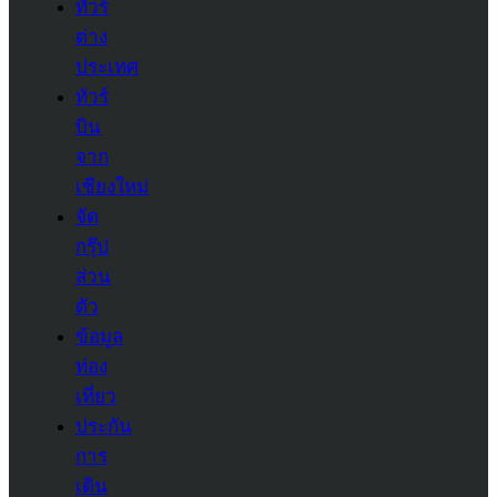
ทัวร์
ต่าง
ประเทศ
ทัวร์
บิน
จาก
เชียงใหม่
จัด
กรุ๊ป
ส่วน
ตัว
ข้อมูล
ท่อง
เที่ยว
ประกัน
การ
เดิน