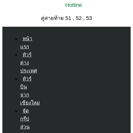
Hotline
คู่สายท้าย 51 , 52 , 53
หน้า
แรก
ทัวร์
ต่าง
ประเทศ
ทัวร์
บิน
จาก
เชียงใหม่
จัด
กรุ๊ป
ส่วน