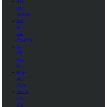
ทัวร์
ต่าง
ประเทศ
ทัวร์
บิน
จาก
เชียงใหม่
จัด
กรุ๊ป
ส่วน
ตัว
ข้อมูล
ท่อง
เที่ยว
ประกัน
การ
เดิน