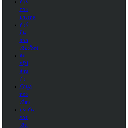
ทัวร์
ต่าง
ประเทศ
ทัวร์
บิน
จาก
เชียงใหม่
จัด
กรุ๊ป
ส่วน
ตัว
ข้อมูล
ท่อง
เที่ยว
ประกัน
การ
เดิน