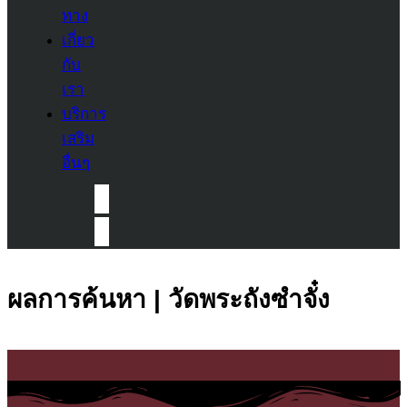
ทาง
เกี่ยว
กับ
เรา
บริการ
เสริม
อื่นๆ
ผลการค้นหา | วัดพระถังซำจั๋ง