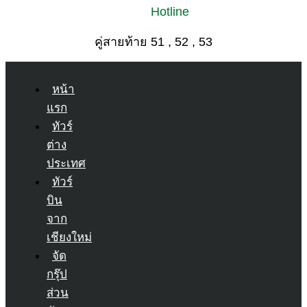
Hotline
คู่สายท้าย 51 , 52 , 53
หน้า
แรก
ทัวร์
ต่าง
ประเทศ
ทัวร์
บิน
จาก
เชียงใหม่
จัด
กรุ๊ป
ส่วน