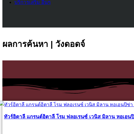
บริการเสริม อื่นๆ
ผลการค้นหา | วังดอดจ์
ทัวร์อิตาลี แกรนด์อิตาลี โรม ฟลอเรนซ์ เวนิส มิลาน หอเอนปิ