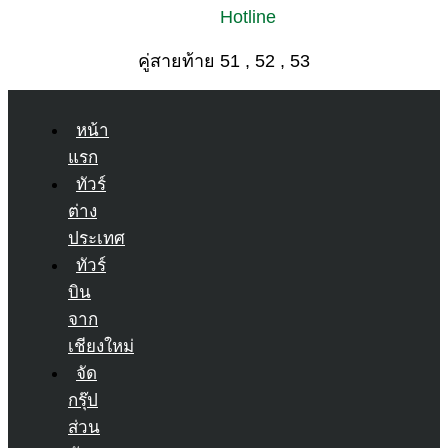
Hotline
คู่สายท้าย 51 , 52 , 53
หน้า
แรก
ทัวร์
ต่าง
ประเทศ
ทัวร์
บิน
จาก
เชียงใหม่
จัด
กรุ๊ป
ส่วน