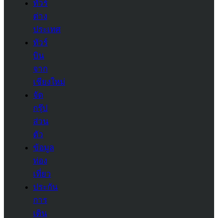
ทัวร์
ต่าง
ประเทศ
ทัวร์
บิน
จาก
เชียงใหม่
จัด
กรุ๊ป
ส่วน
ตัว
ข้อมูล
ท่อง
เที่ยว
ประกัน
การ
เดิน