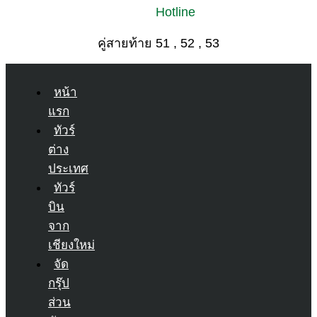
Hotline
คู่สายท้าย 51 , 52 , 53
หน้า
แรก
ทัวร์
ต่าง
ประเทศ
ทัวร์
บิน
จาก
เชียงใหม่
จัด
กรุ๊ป
ส่วน