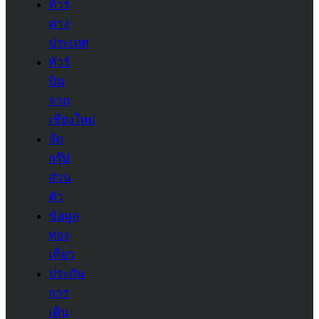
ทัวร์
ต่าง
ประเทศ
ทัวร์
บิน
จาก
เชียงใหม่
จัด
กรุ๊ป
ส่วน
ตัว
ข้อมูล
ท่อง
เที่ยว
ประกัน
การ
เดิน