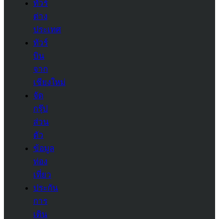
ทัวร์
ต่าง
ประเทศ
ทัวร์
บิน
จาก
เชียงใหม่
จัด
กรุ๊ป
ส่วน
ตัว
ข้อมูล
ท่อง
เที่ยว
ประกัน
การ
เดิน