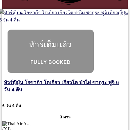
ทัวร์เต็มแล้ว
FULLY BOOKED
ทัวร์ญี่ปุ่น โอซาก้า โตเกียว เกียวโต ป่าไผ่ ซากุระ ฟูจิ 6
วัน 4 คืน
6 วัน 4 คืน
3 ดาว