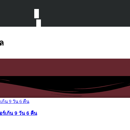
ล
์เก้น 9 วัน 6 คืน