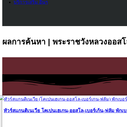
บริการเสริม อื่นๆ
ผลการค้นหา | พระราชวังหลวงออสโ
ทัวร์สแกนดิเนเวีย โคเปนเฮเกน-ออสโล-เบอร์เก้น-ฟลัม พักเบอร