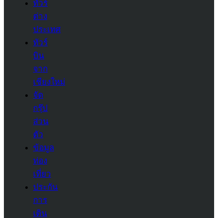
ทัวร์
ต่าง
ประเทศ
ทัวร์
บิน
จาก
เชียงใหม่
จัด
กรุ๊ป
ส่วน
ตัว
ข้อมูล
ท่อง
เที่ยว
ประกัน
การ
เดิน