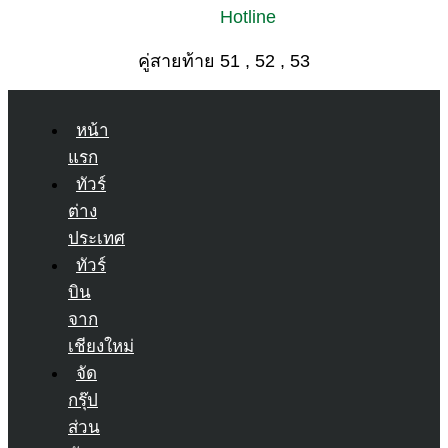
Hotline
คู่สายท้าย 51 , 52 , 53
หน้า
แรก
ทัวร์
ต่าง
ประเทศ
ทัวร์
บิน
จาก
เชียงใหม่
จัด
กรุ๊ป
ส่วน