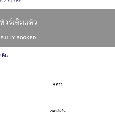
ทัวร์เต็มแล้ว
FULLY BOOKED
 คืน
4 ดาว
ราคาเริ่มต้น