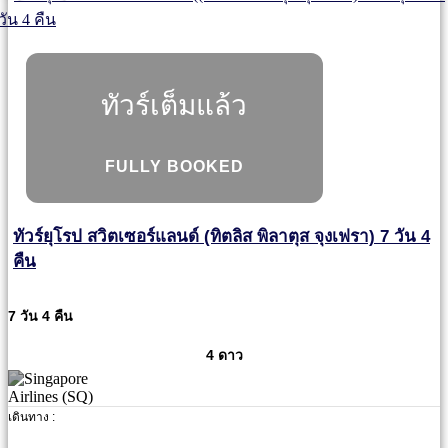
ทัวร์เต็มแล้ว
FULLY BOOKED
ทัวร์ยุโรป สวิตเซอร์แลนด์ (ทิตลิส พิลาตุส จุงเฟรา) 7 วัน 4
คืน
7 วัน 4 คืน
4 ดาว
เดินทาง :