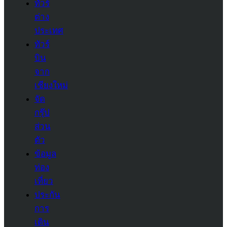
ทัวร์
ต่าง
ประเทศ
ทัวร์
บิน
จาก
เชียงใหม่
จัด
กรุ๊ป
ส่วน
ตัว
ข้อมูล
ท่อง
เที่ยว
ประกัน
การ
เดิน