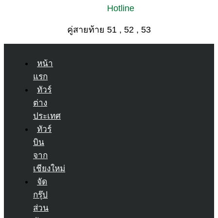
Hotline
คู่สายท้าย 51 , 52 , 53
หน้า
แรก
ทัวร์
ต่าง
ประเทศ
ทัวร์
บิน
จาก
เชียงใหม่
จัด
กรุ๊ป
ส่วน