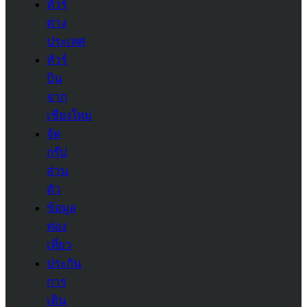
ทัวร์
ต่าง
ประเทศ
ทัวร์
บิน
จาก
เชียงใหม่
จัด
กรุ๊ป
ส่วน
ตัว
ข้อมูล
ท่อง
เที่ยว
ประกัน
การ
เดิน