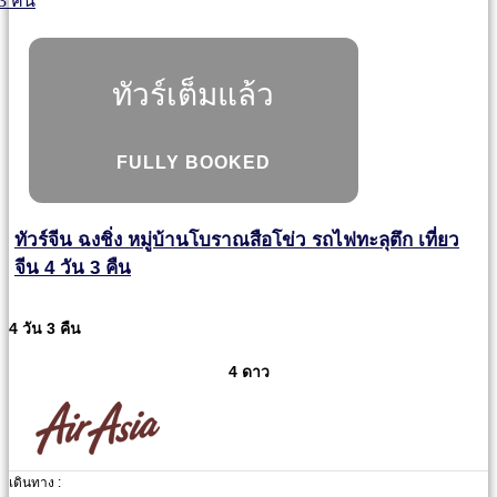
ทัวร์เต็มแล้ว
FULLY BOOKED
ทัวร์จีน ฉงชิ่ง หมู่บ้านโบราณสือโข่ว รถไฟทะลุตึก เที่ยว
จีน 4 วัน 3 คืน
4 วัน 3 คืน
4 ดาว
เดินทาง :