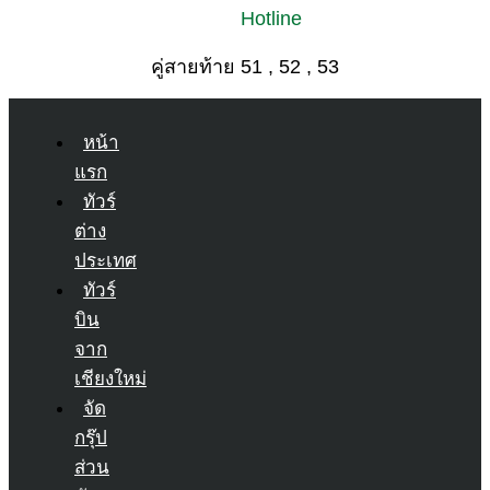
Hotline
คู่สายท้าย 51 , 52 , 53
หน้า
แรก
ทัวร์
ต่าง
ประเทศ
ทัวร์
บิน
จาก
เชียงใหม่
จัด
กรุ๊ป
ส่วน