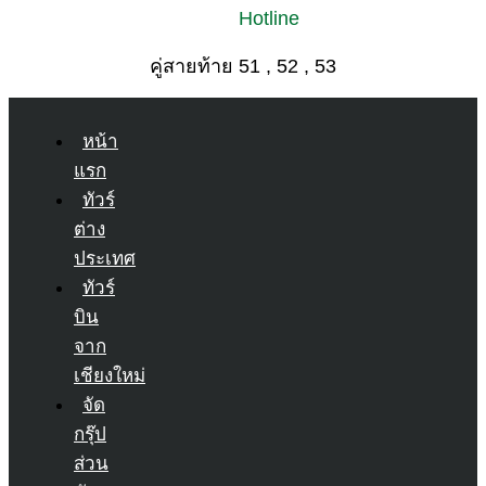
Hotline
คู่สายท้าย 51 , 52 , 53
หน้า
แรก
ทัวร์
ต่าง
ประเทศ
ทัวร์
บิน
จาก
เชียงใหม่
จัด
กรุ๊ป
ส่วน