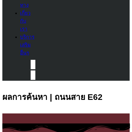
ทาง
เกี่ยว
กับ
เรา
บริการ
เสริม
อื่นๆ
ผลการค้นหา | ถนนสาย E62