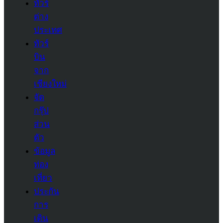
ทัวร์
ต่าง
ประเทศ
ทัวร์
บิน
จาก
เชียงใหม่
จัด
กรุ๊ป
ส่วน
ตัว
ข้อมูล
ท่อง
เที่ยว
ประกัน
การ
เดิน