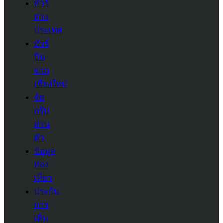
ทัวร์
ต่าง
ประเทศ
ทัวร์
บิน
จาก
เชียงใหม่
จัด
กรุ๊ป
ส่วน
ตัว
ข้อมูล
ท่อง
เที่ยว
ประกัน
การ
เดิน