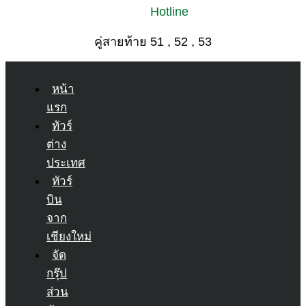
Hotline
คู่สายท้าย 51 , 52 , 53
หน้า
แรก
ทัวร์
ต่าง
ประเทศ
ทัวร์
บิน
จาก
เชียงใหม่
จัด
กรุ๊ป
ส่วน