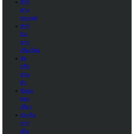
ทัวร์
ต่าง
ประเทศ
ทัวร์
บิน
จาก
เชียงใหม่
จัด
กรุ๊ป
ส่วน
ตัว
ข้อมูล
ท่อง
เที่ยว
ประกัน
การ
เดิน