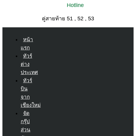
Hotline
คู่สายท้าย 51 , 52 , 53
หน้า
แรก
ทัวร์
ต่าง
ประเทศ
ทัวร์
บิน
จาก
เชียงใหม่
จัด
กรุ๊ป
ส่วน