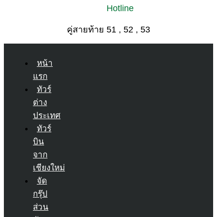
Hotline
คู่สายท้าย 51 , 52 , 53
หน้า
แรก
ทัวร์
ต่าง
ประเทศ
ทัวร์
บิน
จาก
เชียงใหม่
จัด
กรุ๊ป
ส่วน