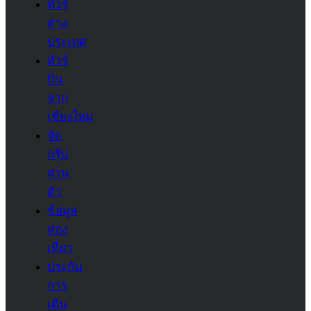
ทัวร์
ต่าง
ประเทศ
ทัวร์
บิน
จาก
เชียงใหม่
จัด
กรุ๊ป
ส่วน
ตัว
ข้อมูล
ท่อง
เที่ยว
ประกัน
การ
เดิน