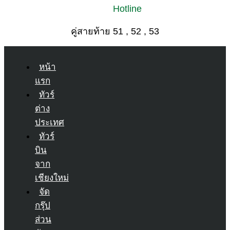
Hotline
คู่สายท้าย 51 , 52 , 53
หน้า
แรก
ทัวร์
ต่าง
ประเทศ
ทัวร์
บิน
จาก
เชียงใหม่
จัด
กรุ๊ป
ส่วน