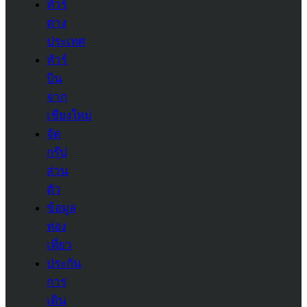
ทัวร์
ต่าง
ประเทศ
ทัวร์
บิน
จาก
เชียงใหม่
จัด
กรุ๊ป
ส่วน
ตัว
ข้อมูล
ท่อง
เที่ยว
ประกัน
การ
เดิน