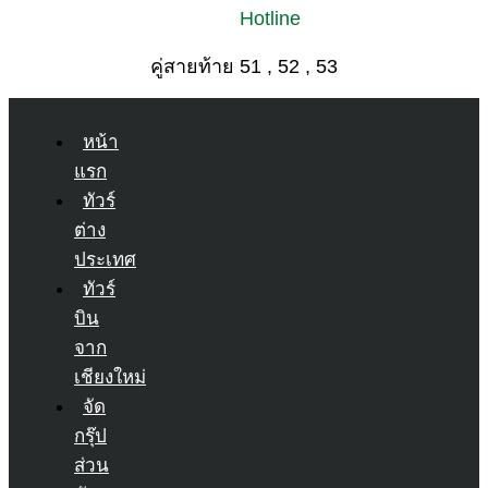
Hotline
คู่สายท้าย 51 , 52 , 53
หน้า
แรก
ทัวร์
ต่าง
ประเทศ
ทัวร์
บิน
จาก
เชียงใหม่
จัด
กรุ๊ป
ส่วน