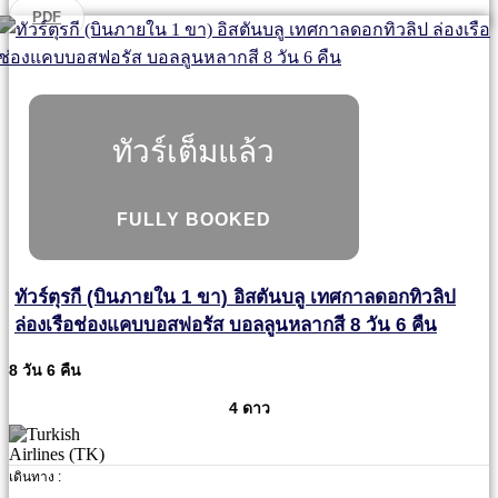
PDF
ทัวร์เต็มแล้ว
FULLY BOOKED
ทัวร์ตุรกี (บินภายใน 1 ขา) อิสตันบลู เทศกาลดอกทิวลิป
ล่องเรือช่องแคบบอสฟอรัส บอลลูนหลากสี 8 วัน 6 คืน
8 วัน 6 คืน
4 ดาว
เดินทาง :