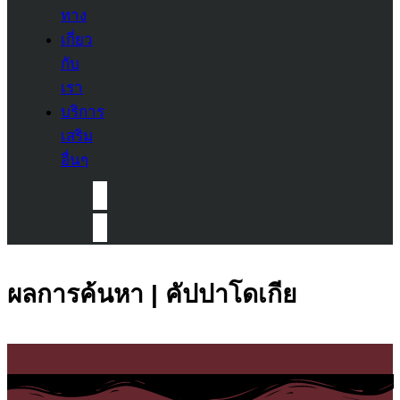
ทาง
เกี่ยว
กับ
เรา
บริการ
เสริม
อื่นๆ
ผลการค้นหา | คัปปาโดเกีย