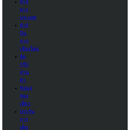
ทัวร์
ต่าง
ประเทศ
ทัวร์
บิน
จาก
เชียงใหม่
จัด
กรุ๊ป
ส่วน
ตัว
ข้อมูล
ท่อง
เที่ยว
ประกัน
การ
เดิน