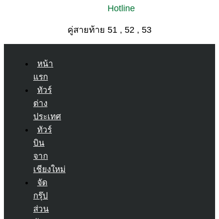
Hotline
คู่สายท้าย 51 , 52 , 53
หน้า
แรก
ทัวร์
ต่าง
ประเทศ
ทัวร์
บิน
จาก
เชียงใหม่
จัด
กรุ๊ป
ส่วน