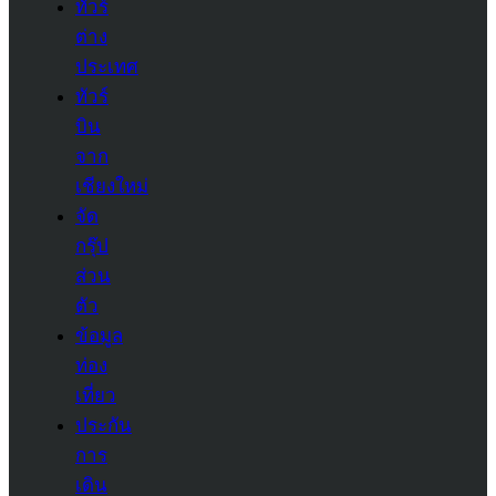
ทัวร์
ต่าง
ประเทศ
ทัวร์
บิน
จาก
เชียงใหม่
จัด
กรุ๊ป
ส่วน
ตัว
ข้อมูล
ท่อง
เที่ยว
ประกัน
การ
เดิน