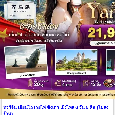
ทัวร์จีน เยียนไถ เวยไห่ ชิงเต่า เผิงไหล 6 วัน 5 คืน (ไม่ลง
ร้าน)