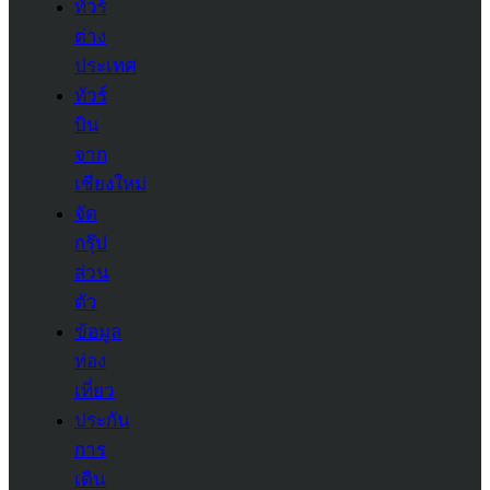
ทัวร์
ต่าง
ประเทศ
ทัวร์
บิน
จาก
เชียงใหม่
จัด
กรุ๊ป
ส่วน
ตัว
ข้อมูล
ท่อง
เที่ยว
ประกัน
การ
เดิน