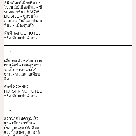
พิพิธภัณฑ์เมืองหิมะ •
ไปรษณีย์เมืองหิมะ • ขี่
รถตะลุยหิมะ SNOW
MOBILE • จุดชมวิว
ภาพวาดสิบลี้และป่าสน
หิมะ • เมืองตุนหัว
พักที่ TAI GE HOTEL
หรือเทียบเท่า 4 ดาว
4
เมืองตุนหัว • สวนกวาง
เรนเดียร์ • เขตอุทยาน
ฉางไป๋ • เขาฉางไป๋
ซาน • ทะเลสาบเทียน
ฉือ
พักที่ SCENIC
HOTSPRING HOTEL
หรือเทียบเท่า 4 ดาว
5
สถานีรถไฟความเร็ว
สูง • เมืองฮาร์บิ้น •
เทศกาลแกะสลักหิมะ
และน้ำแข็งนานาชาติ