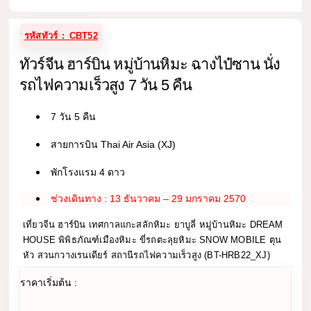
รหัสทัวร์ : CBT52
ทัวร์จีน ฮาร์บิน หมู่บ้านหิมะ ฉางไป๋ซาน นั่ง
รถไฟความเร็วสูง 7 วัน 5 คืน
7 วัน 5 คืน
สายการบิน Thai Air Asia (XJ)
พักโรงแรม 4 ดาว
ช่วงเดินทาง : 13 ธันวาคม – 29 มกราคม 2570
เที่ยวจีน ฮาร์บิน เทศกาลแกะสลักหิมะ ยาบูลี่ หมู่บ้านหิมะ DREAM
HOUSE พิพิธภัณฑ์เมืองหิมะ ขี่รถตะลุยหิมะ SNOW MOBILE ตุน
หัว สวนกวางเรนเดียร์ สถานีรถไฟความเร็วสูง (BT-HRB22_XJ)
ราคาเริ่มต้น :