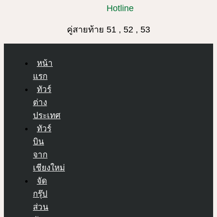
Hotline
คู่สายท้าย 51 , 52 , 53
หน้า
แรก
ทัวร์
ต่าง
ประเทศ
ทัวร์
บิน
จาก
เชียงใหม่
จัด
กรุ๊ป
ส่วน