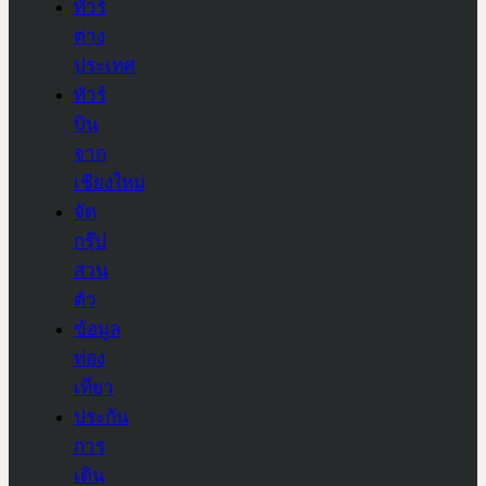
ทัวร์
ต่าง
ประเทศ
ทัวร์
บิน
จาก
เชียงใหม่
จัด
กรุ๊ป
ส่วน
ตัว
ข้อมูล
ท่อง
เที่ยว
ประกัน
การ
เดิน