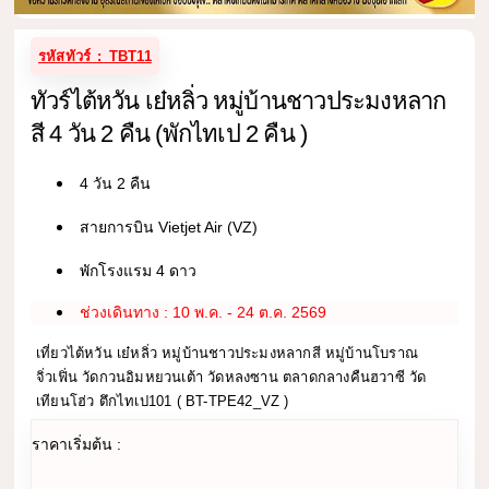
รหัสทัวร์ : TBT11
ทัวร์ไต้หวัน เย๋หลิ่ว หมู่บ้านชาวประมงหลาก
สี 4 วัน 2 คืน (พักไทเป 2 คืน )
4 วัน 2 คืน
สายการบิน Vietjet Air (VZ)
พักโรงแรม 4 ดาว
ช่วงเดินทาง : 10 พ.ค. - 24 ต.ค. 2569
เที่ยวไต้หวัน เย๋หลิ่ว หมู่บ้านชาวประมงหลากสี หมู่บ้านโบราณ
จิ่วเฟิ่น วัดกวนอิมหยวนเต้า วัดหลงซาน ตลาดกลางคืนฮวาซี วัด
เทียนโฮ่ว ตึกไทเป101 ( BT-TPE42_VZ )
ราคาเริ่มต้น :