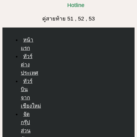
Hotline
คู่สายท้าย 51 , 52 , 53
หน้า
แรก
ทัวร์
ต่าง
ประเทศ
ทัวร์
บิน
จาก
เชียงใหม่
จัด
กรุ๊ป
ส่วน