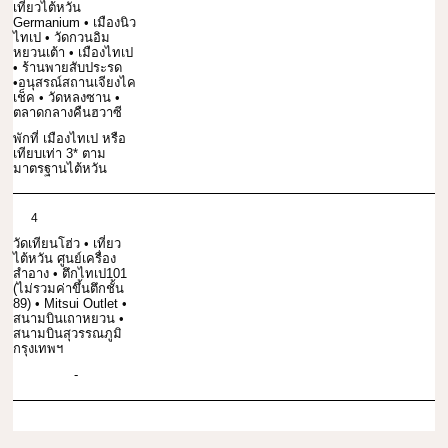
เที่ยวไต้หวัน
Germanium • เมืองนิว
ไทเป • วัดกวนอิม
หยวนเต้า • เมืองไทเป
• ร้านพายสับประรด
•อนุสรณ์สถานเจียงไค
เช็ค • วัดหลงซาน •
ตลาดกลางคืนฮวาซี
พักที่ เมืองไทเป หรือ
เทียบเท่า 3* ตาม
มาตรฐานไต้หวัน
4
วัดเทียนโฮ่ว • เที่ยว
ไต้หวัน ศูนย์เครื่อง
สำอาง • ตึกไทเป101
(ไม่รวมค่าขึ้นตึกชั้น
89) • Mitsui Outlet •
สนามบินเถาหยวน •
สนามบินสุวรรณภูมิ
กรุงเทพฯ
-