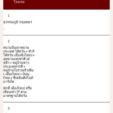
โรงแรม
1
สุวรรณภูมิ กรุงเทพฯ
-
2
สนามบินเถาหยวน
ประเทศ ไต้หวัน • ทัวร์
ไต้หวัน เมืองนิวไทเป •
อุทยานแห่งชาติ เย๋
หลิ่ว • หมู่บ้านชาว
ประมงหลากสี •
หมู่บ้านโบราณจิ่วเฟิ่น
• เมืองไทเป • Duty
Free • ซีเหมินติงไนท์
มาร์เก็ต
พักที่ เมืองไทเป หรือ
เทียบเท่า 3* ตาม
มาตรฐานไต้หวัน
3