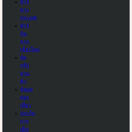
ทัวร์
ต่าง
ประเทศ
ทัวร์
บิน
จาก
เชียงใหม่
จัด
กรุ๊ป
ส่วน
ตัว
ข้อมูล
ท่อง
เที่ยว
ประกัน
การ
เดิน