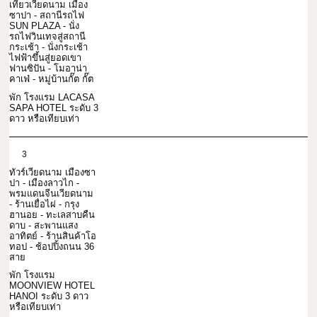
เที่ยวเวียดนาม เมือง
ซาปา - สถานีรถไฟ
SUN PLAZA - นั่ง
รถไฟวินเทจสู่สถานี
กระเช้า - นั่งกระเช้า
ไฟฟ้าขึ้นสู่ยอดเขา
ฟานซิปัน - โมอาน่า
คาเฟ่ - หมู่บ้านกั๊ต กั๊ต
พัก โรงแรม LACASA
SAPA HOTEL ระดับ 3
ดาว หรือเทียบเท่า
3
ทัวร์เวียดนาม เมืองซา
ปา - เมืองลาวไก -
พรมแดนจีนเวียดนาม
- ร้านเยื่อไผ่ - กรุง
ฮานอย - ทะเลสาบคืน
ดาบ - สะพานแสง
อาทิตย์ - ร้านสินค้าโอ
ทอป - ช้อปปิ้งถนน 36
สาย
พัก โรงแรม
MOONVIEW HOTEL
HANOI ระดับ 3 ดาว
หรือเทียบเท่า