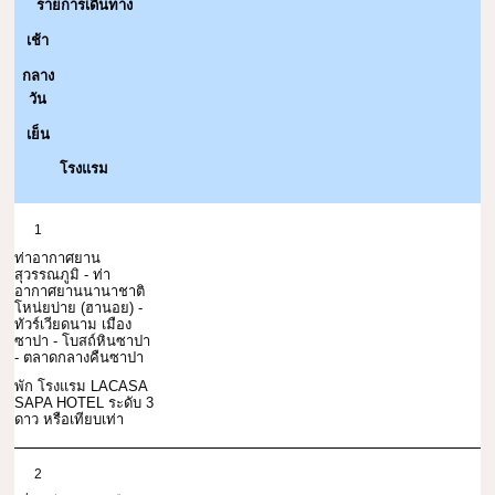
รายการเดินทาง
เช้า
กลาง
วัน
เย็น
โรงแรม
1
ท่าอากาศยาน
สุวรรณภูมิ - ท่า
อากาศยานนานาชาติ
โหน่ยบ่าย (ฮานอย) -
ทัวร์เวียดนาม เมือง
ซาปา - โบสถ์หินซาปา
- ตลาดกลางคืนซาปา
พัก โรงแรม LACASA
SAPA HOTEL ระดับ 3
ดาว หรือเทียบเท่า
2