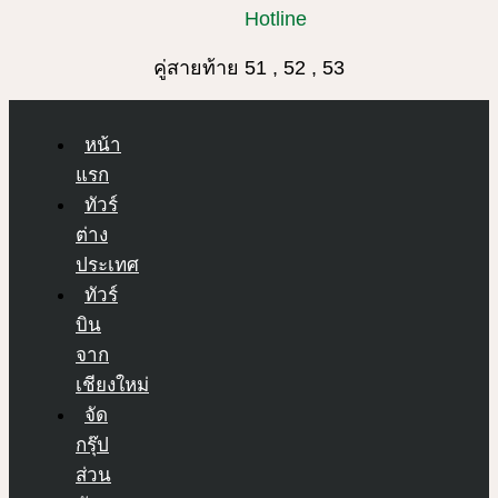
Hotline
คู่สายท้าย 51 , 52 , 53
หน้า
แรก
ทัวร์
ต่าง
ประเทศ
ทัวร์
บิน
จาก
เชียงใหม่
จัด
กรุ๊ป
ส่วน