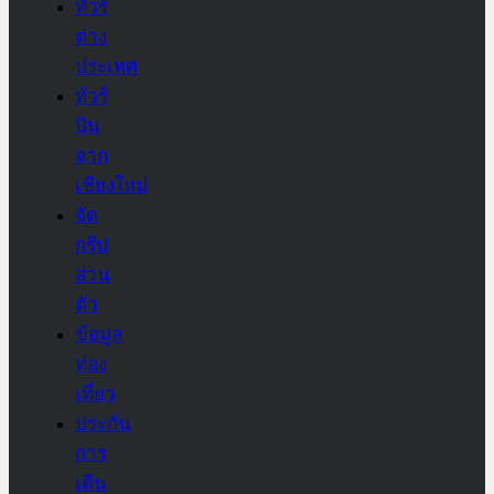
ทัวร์
ต่าง
ประเทศ
ทัวร์
บิน
จาก
เชียงใหม่
จัด
กรุ๊ป
ส่วน
ตัว
ข้อมูล
ท่อง
เที่ยว
ประกัน
การ
เดิน