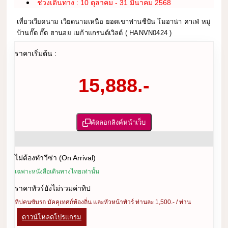
ช่วงเดินทาง : 10 ตุลาคม - 31 มีนาคม 2568
เที่ยวเวียดนาม เวียดนามเหนือ ยอดเขาฟานซีปัน โมอาน่า คาเฟ่ หมู่
บ้านกั๊ต กั๊ต ฮานอย เมก้าแกรนด์เวิลด์ ( HANVN0424 )
ราคาเริ่มต้น :
15,888.-
คัดลอกลิงค์หน้าเว็บ
ไม่ต้องทำวีซ่า (On Arrival)
เฉพาะหนังสือเดินทางไทยเท่านั้น
ราคาทัวร์ยังไม่รวมค่าทิป
ทิปคนขับรถ มัคคุเทศก์ท้องถิ่น และหัวหน้าทัวร์ ท่านละ 1,500.- / ท่าน
ดาวน์โหลดโปรแกรม