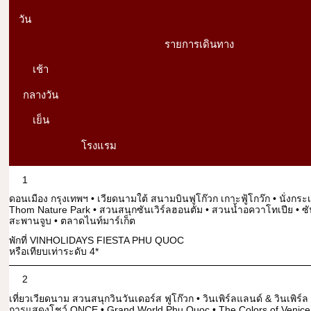
วัน
รายการเดินทาง
เช้า
กลางวัน
เย็น
โรงแรม
1
ดอนเมือง กรุงเทพฯ • เวียดนามใต้ สนามบินฟูโก๊วก เกาะฟู้โกว๊ก • นั่งกระเ
Thom Nature Park • สวนสนุกซันเวิร์ลฮอนตัม • สวนน้ำอควาโทเปีย • ซั
สะพานจูบ • ตลาดไนท์มาร์เก็ต
พักที่ VINHOLIDAYS FIESTA PHU QUOC
หรือเทียบเท่าระดับ 4*
2
เที่ยวเวียดนาม สวนสนุกวินวันเดอร์ส ฟูโก๊วก • วินเพิร์ลแลนด์ & วินเพิร์
การแสดงโชว์ ONCE • Grand World Phu Quoc • The Colors of Venice