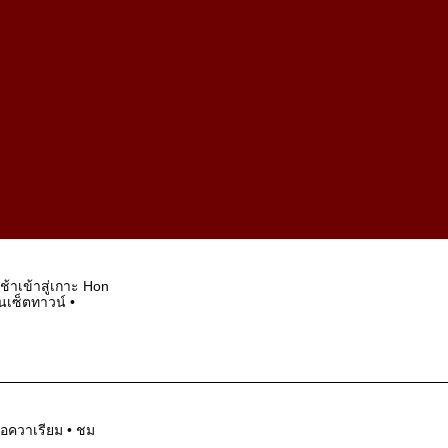
ช้าเข้าสู่เกาะ Hon
นเซ็ตทาวน์ •
ล อควาเรียม • ชม