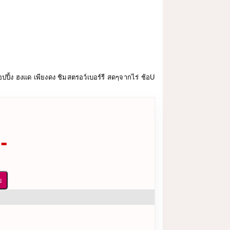
ปปิ้ง ฮงแด เพียงดง ชิมสตรอว์เบอร์รี สดๆจากไร่ ช้อU
-
บ