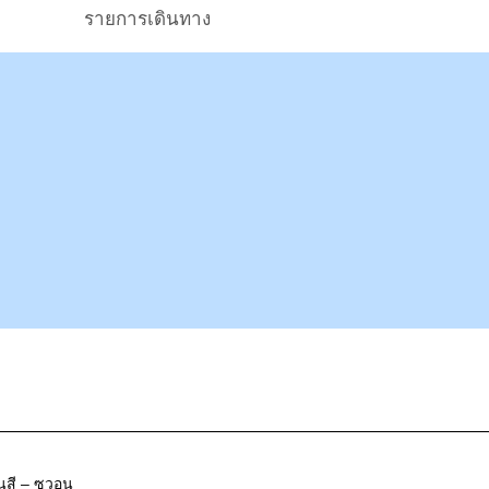
รายการเดินทาง
นสี – ซูวอน