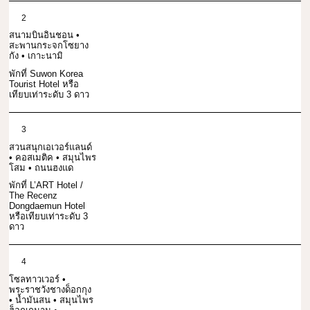
2
สนามบินอินชอน •
สะพานกระจกโซยาง
กัง • เกาะนามิ
พักที่ Suwon Korea
Tourist Hotel หรือ
เทียบเท่าระดับ 3 ดาว
3
สวนสนุกเอเวอร์แลนด์
• คอสเมติค • สมุนไพร
โสม • ถนนฮงแด
พักที่ L’ART Hotel /
The Recenz
Dongdaemun Hotel
หรือเทียบเท่าระดับ 3
ดาว
4
โซลทาวเวอร์ •
พระราชวังชางด็อกกุง
• น้ำมันสน • สมุนไพร