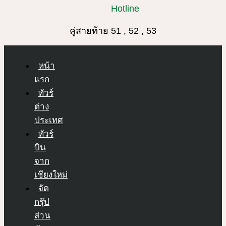
Hotline
คู่สายท้าย 51 , 52 , 53
หน้า
แรก
ทัวร์
ต่าง
ประเทศ
ทัวร์
บิน
จาก
เชียงใหม่
จัด
กรุ๊ป
ส่วน