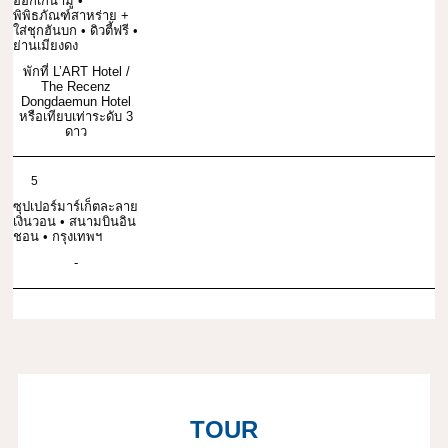
ฮ็อกเกนามู •
พิพิธภัณฑ์สาหร่าย +
ใส่ชุกฮันบก • ดิวตี้ฟรี •
ย่านเมียงดง
พักที่ L’ART Hotel /
The Recenz
Dongdaemun Hotel
หรือเทียบเท่าระดับ 3
ดาว
5
ซุปเปอร์มาร์เก็ตละลาย
เงินวอน • สนามบินอิน
ชอน • กรุงเทพฯ
-
TOUR