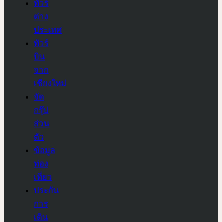
ทัวร์
ต่าง
ประเทศ
ทัวร์
บิน
จาก
เชียงใหม่
จัด
กรุ๊ป
ส่วน
ตัว
ข้อมูล
ท่อง
เที่ยว
ประกัน
การ
เดิน