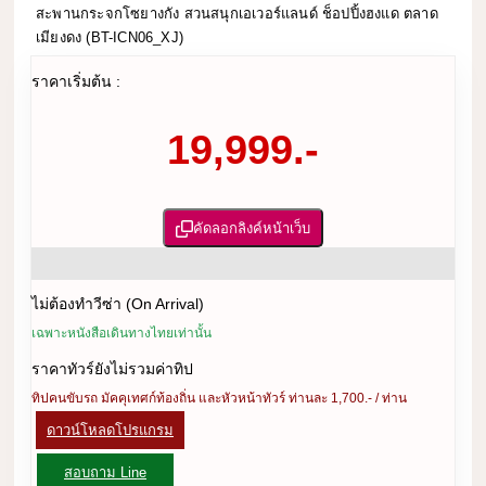
สะพานกระจกโซยางกัง สวนสนุกเอเวอร์แลนด์ ช็อปปิ้งฮงแด ตลาด
เมียงดง (BT-ICN06_XJ)
ราคาเริ่มต้น :
19,999.-
คัดลอกลิงค์หน้าเว็บ
ไม่ต้องทำวีซ่า (On Arrival)
เฉพาะหนังสือเดินทางไทยเท่านั้น
ราคาทัวร์ยังไม่รวมค่าทิป
ทิปคนขับรถ มัคคุเทศก์ท้องถิ่น และหัวหน้าทัวร์ ท่านละ 1,700.- / ท่าน
ดาวน์โหลดโปรแกรม
สอบถาม Line