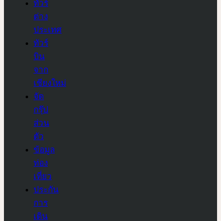
ทัวร์
ต่าง
ประเทศ
ทัวร์
บิน
จาก
เชียงใหม่
จัด
กรุ๊ป
ส่วน
ตัว
ข้อมูล
ท่อง
เที่ยว
ประกัน
การ
เดิน