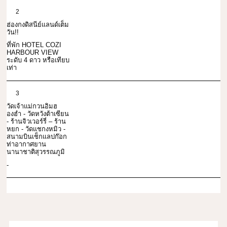
2
ฮ่องกงดิสนีย์แลนด์เต็ม
วัน!!
ที่พัก HOTEL COZI
HARBOUR VIEW
ระดับ 4 ดาว หรือเทียบ
เท่า
3
วัดเจ้าแม่กวนอิมฮ
องฮำ - วัดหวังต้าเซียน
- ร้านจิวเวอร์รี่ – ร้าน
หยก - วัดแชกงหมิว -
สนามบินเช็กแลปก๊อก
ท่าอากาศยาน
นานาชาติสุวรรณภูมิ
-