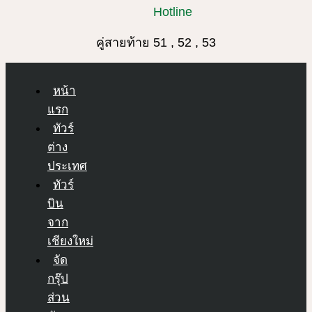
Hotline
คู่สายท้าย 51 , 52 , 53
หน้า
แรก
ทัวร์
ต่าง
ประเทศ
ทัวร์
บิน
จาก
เชียงใหม่
จัด
กรุ๊ป
ส่วน