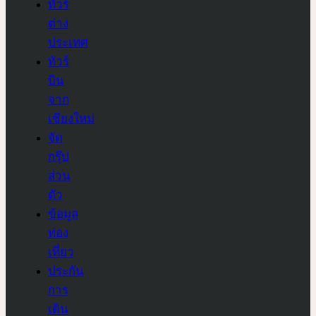
ทัวร์
ต่าง
ประเทศ
ทัวร์
บิน
จาก
เชียงใหม่
จัด
กรุ๊ป
ส่วน
ตัว
ข้อมูล
ท่อง
เที่ยว
ประกัน
การ
เดิน