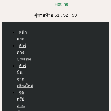
Hotline
คู่สายท้าย 51 , 52 , 53
หน้า
แรก
ทัวร์
ต่าง
ประเทศ
ทัวร์
บิน
จาก
เชียงใหม่
จัด
กรุ๊ป
ส่วน