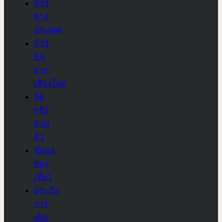
ทัวร์
ต่าง
ประเทศ
ทัวร์
บิน
จาก
เชียงใหม่
จัด
กรุ๊ป
ส่วน
ตัว
ข้อมูล
ท่อง
เที่ยว
ประกัน
การ
เดิน