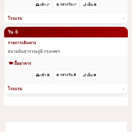
☀️ กลางวัน ✅
🌅 เช้า ✅
🌙 เย็น ❌
-
6
สนามบินสุวรรณภูมิ กรุงเทพฯ
🍽 มื้ออาหาร
☀️ กลางวัน ❌
🌅 เช้า ❌
🌙 เย็น ❌
-