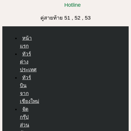
Hotline
คู่สายท้าย 51 , 52 , 53
หน้า
แรก
ทัวร์
ต่าง
ประเทศ
ทัวร์
บิน
จาก
เชียงใหม่
จัด
กรุ๊ป
ส่วน