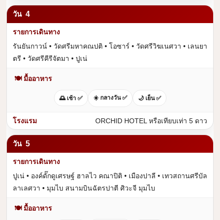
4
รันยันกาวน์ • วัดศรีมหาคณปติ • โอซาร์ • วัดศรีวิฆเนศวา • เลนยา
ตรี • วัดศรีคีรีจัตมา • ปูเน่
🍽 มื้ออาหาร
☀️ กลางวัน ✅
🌅 เช้า ✅
🌙 เย็น ✅
ORCHID HOTEL หรือเทียบเท่า 5 ดาว
5
ปูเน่ • องค์ดั๊กดูเศรษฐ์ ฮาลไว คณาปิติ • เมืองปาลี • เทวสถานศรีบัล
ลาเลศวา • มุมไบ สนามบินฉัตรปาตี ศิวะจี มุมไบ
🍽 มื้ออาหาร