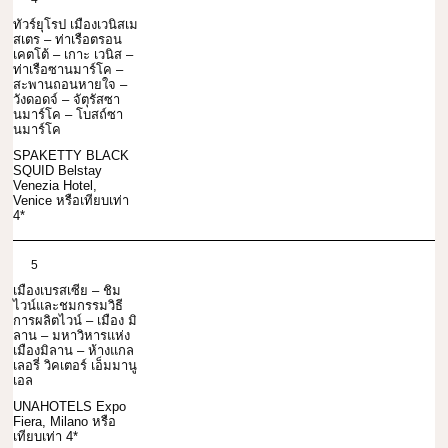
ทัวร์ยุโรป เมืองเวนิสเม
สเตร – ท่าเรือตรอน
เคตโต้ – เกาะ เวนิส –
ท่าเรือซานมาร์โค –
สะพานถอนหายใจ –
วังดอดจ์ – จัตุรัสซา
นมาร์โค – โบสถ์ซา
นมาร์โค
SPAKETTY BLACK
SQUID Belstay
Venezia Hotel,
Venice หรือเทียบเท่า
4*
5
เมืองเบรสเซีย – ชิม
ไวน์และชมกรรมวิธี
การผลิตไวน์ – เมือง มิ
ลาน – มหาวิหารแห่ง
เมืองมิลาน – ห้างแกล
เลอรี่ วิคเตอร์ เอ็มมานู
เอล
UNAHOTELS Expo
Fiera, Milano หรือ
เทียบเท่า 4*