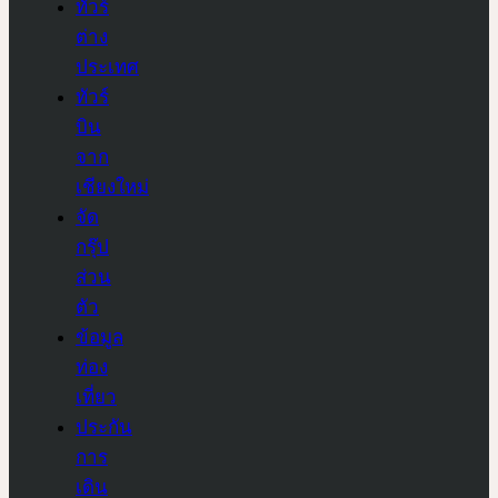
ทัวร์
ต่าง
ประเทศ
ทัวร์
บิน
จาก
เชียงใหม่
จัด
กรุ๊ป
ส่วน
ตัว
ข้อมูล
ท่อง
เที่ยว
ประกัน
การ
เดิน