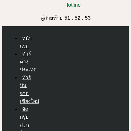
Hotline
คู่สายท้าย 51 , 52 , 53
หน้า
แรก
ทัวร์
ต่าง
ประเทศ
ทัวร์
บิน
จาก
เชียงใหม่
จัด
กรุ๊ป
ส่วน