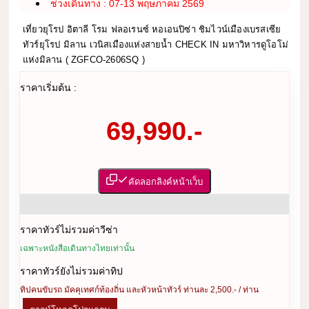
ช่วงเดินทาง : 07-13 พฤษภาคม 2569
เที่ยวยุโรป อิตาลี โรม ฟลอเรนซ์ หอเอนปิซ่า ชิมไวน์เมืองเบรสเซีย
ทัวร์ยุโรป มิลาน เวนิสเมืองแห่งสายน้ำ CHECK IN มหาวิหารดูโอโม่
แห่งมิลาน ( ZGFCO-2606SQ )
ราคาเริ่มต้น :
69,990.-
คัดลอกลิงค์หน้าเว็บ
ราคาทัวร์ไม่รวมค่าวีซ่า
เฉพาะหนังสือเดินทางไทยเท่านั้น
ราคาทัวร์ยังไม่รวมค่าทิป
ทิปคนขับรถ มัคคุเทศก์ท้องถิ่น และหัวหน้าทัวร์ ท่านละ 2,500.- / ท่าน