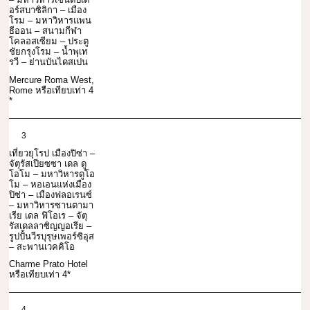
อร์สบาซิลิกา – เมือง
โรม – มหาวิหารแพน
ธีออน – สนามกีฬา
โคลอสเซียม – ประตู
ชัยกรุงโรม – น้ำพุเท
รวี – ย่านบันไดสเปน
Mercure Roma West,
Rome หรือเทียบเท่า 4
*
3
เที่ยวยุโรป เมืองปิซ่า –
จัตุรัสเปียซซา เดล ดู
โอโม – มหาวิหารดูโอ
โม – หอเอนแห่งเมือง
ปิซ่า – เมืองฟลอเรนซ์
– มหาวิหารซานตามา
เรีย เดล ฟิโอเร – จัตุ
รัสเดลลาซิญญอเรีย –
รูปปั้นวีรบุรุษเพอร์ซิอุส
– สะพานเวคคิโอ
Charme Prato Hotel
หรือเทียบเท่า 4*
4