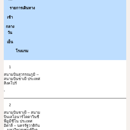
รายการเดินทาง
เช้า
กลาง
วัน
เย็น
โรงแรม
1
สนามบินสุวรรณภูมิ –
สนามบินชางงี ประเทศ
สิงคโปร์
-
2
สนามบินชางงี – สนาม
บินเลโอนาร์โดดาวินชี
ฟีอูมีชีโน ประเทศ
อิตาลี – นครรัฐวาติกัน
– มหาวิหารเซนต์ปีเต