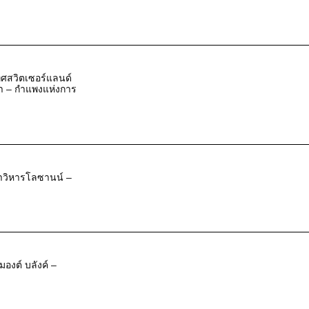
ทศสวิตเซอร์แลนด์
ีวา – กำแพงแห่งการ
มหาวิหารโลซานน์ –
องต์ บลังค์ –