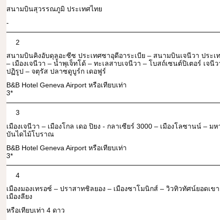
สนามบินสุวรรณภูมิ ประเทศไทย
-
2
สนามบินคิงอับดุลอะซีซ ประเทศซาอุดีอาระเบีย – สนามบินเจนีวา ประเ
– เมืองเจนีวา – น้ำพุเจ็ทโด้ – ทะเลสาบเจนีวา – โบสถ์เซนต์ปิเตอร์ เจน
ปฏิรูป – จตุรัส ปลาซดูบูร์ก เดอฟูร์
B&B Hotel Geneva Airport หรือเทียบเท่า
3*
3
เมืองเจนีวา – เมืองโกล เดอ ปิยง - กลาเซียร์ 3000 – เมืองโลซานน์ – 
บันไดไม้โบราณ
B&B Hotel Geneva Airport หรือเทียบเท่า
3*
4
เมืองมองเทรอซ์ – ปราสาทชิลยอง – เมืองซาโมนิกส์ – วิวทิวทัศน์ยอดเขาม
เมืองลียง
หรือเทียบเท่า 4 ดาว