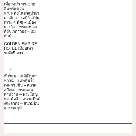
เที่ยวพม่า พระธาตุ
อินทร์แขวน –
พระพุทธไสยาสน์ชเว
ตาเลียว – เจดีย์ไจ๊ปุ่น
(พระ 4 ทิศ) – เมือง
ย่างกุ้ง – พระมหาเจ
ดีย์ชเวดากอง – แม่
ยักษ์
GOLDEN EMPIRE
HOTEL เทียบเท่า
ระดับ5 ดาว
3
ทัวร์พม่า เจดีย์โบตา
ทาวน์ – เทพทันใจ –
เทพกระซิบ – ตลาด
สก๊อต – พระนอน
ตาหวาน – พระใหญ่
หงาทัตจี – สนามบินมิ
งกะลาดง – สนามบิน
สุวรรณภูมิ
-