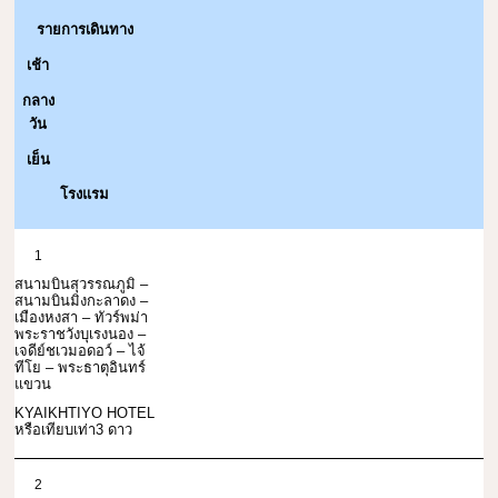
รายการเดินทาง
เช้า
กลาง
วัน
เย็น
โรงแรม
1
สนามบินสุวรรณภูมิ –
สนามบินมิงกะลาดง –
เมืองหงสา – ทัวร์พม่า
พระราชวังบุเรงนอง –
เจดีย์ชเวมอดอว์ – ไจ้
ทีโย – พระธาตุอินทร์
แขวน
KYAIKHTIYO HOTEL
หรือเทียบเท่า3 ดาว
2