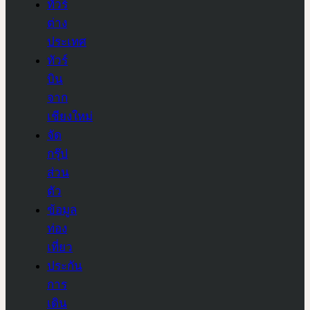
ทัวร์
ต่าง
ประเทศ
ทัวร์
บิน
จาก
เชียงใหม่
จัด
กรุ๊ป
ส่วน
ตัว
ข้อมูล
ท่อง
เที่ยว
ประกัน
การ
เดิน