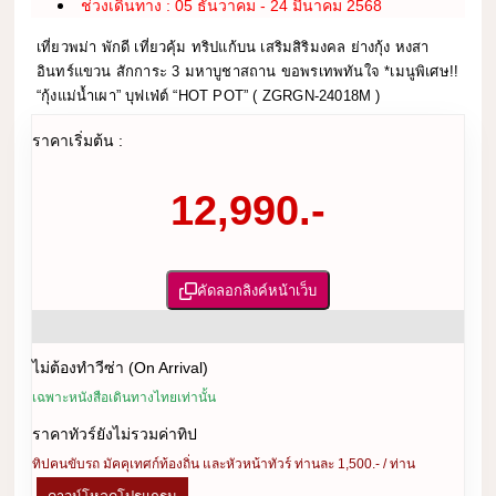
ช่วงเดินทาง : 05 ธันวาคม - 24 มีนาคม 2568
เที่ยวพม่า พักดี เที่ยวคุ้ม ทริปแก้บน เสริมสิริมงคล ย่างกุ้ง หงสา
อินทร์แขวน สักการะ 3 มหาบูชาสถาน ขอพรเทพทันใจ *เมนูพิเศษ!!
“กุ้งแม่น้ำเผา” บุฟเฟ่ต์ “HOT POT” ( ZGRGN-24018M )
ราคาเริ่มต้น :
12,990.-
คัดลอกลิงค์หน้าเว็บ
ไม่ต้องทำวีซ่า (On Arrival)
เฉพาะหนังสือเดินทางไทยเท่านั้น
ราคาทัวร์ยังไม่รวมค่าทิป
ทิปคนขับรถ มัคคุเทศก์ท้องถิ่น และหัวหน้าทัวร์ ท่านละ 1,500.- / ท่าน