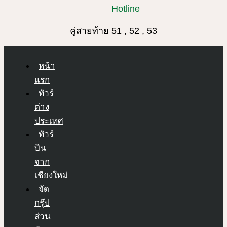
Hotline
คู่สายท้าย 51 , 52 , 53
หน้า
แรก
ทัวร์
ต่าง
ประเทศ
ทัวร์
บิน
จาก
เชียงใหม่
จัด
กรุ๊ป
ส่วน