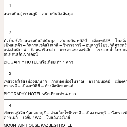
1
สนามบินสุวรรณภูมิ – สนามบินอิสตันบูล
-
2
ทัวร์จอร์เจีย สนามบินอิสตันบูล – สนามบิน ทบิลิซี่ – เมืองทบิลิซี่ – โบสถ์ตรี
งมิทสเคต้า – วิหารสเวติสโคเวลี – วิหารจวารี – อนุสาวรีย์ประวัติศาสตร
แห่งสันติภาพ – ป้อมนาริคาล่า – มารดาแห่งจอร์เจีย – โรงอาบน้ำโบรา
ถนนคนเดินชาเดอนี่
BIOGAPHY HOTEL หรือเทียบเท่า 4 ดาว
3
เที่ยวจอร์เจีย เมืองซิกนากิ – กำแพงเมืองโบราณ – อารามบอดบี – เมืองคว
ควาเรลี – เมืองทบิลิซี่ – ห้างอีสพ้อยมอลล์
BIOGRAPHY HOTEL หรือเทียบเท่า 4 ดาว
4
เที่ยวจอร์เจีย ป้อมอนานูรี – อ่างเก็บน้ำซินวาลี – เมือง กูดาอูรี – นั่งกระเช
คาซเบกี้ – รถจี๊บ 4WD – โบสถ์เกอร์เกตี้
MOUNTAIN HOUSE KAZBEGI HOTEL