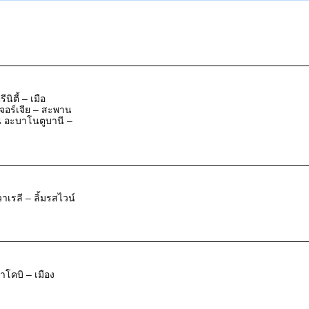
นิตี้ – เมือ
์จอร์เจีย – สะพาน
ณ อะบาโนตูบานี –
าเรลี – ลิ้มรสไวน์
้าโคบิ – เมือง