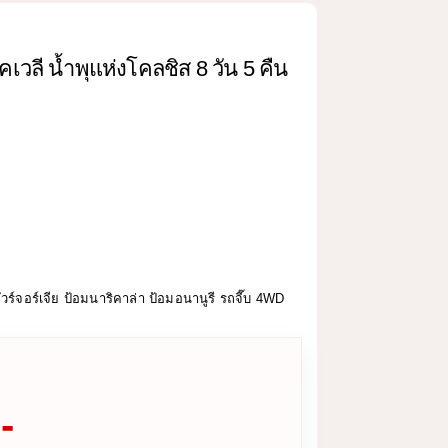
สโคเวลี น้ำพุแห่งโคลชิส 8 วัน 5 คืน
 ทัวร์จอร์เจีย ป้อมนาริคาล่า ป้อมอนานูรี รถจี๊บ 4WD
-