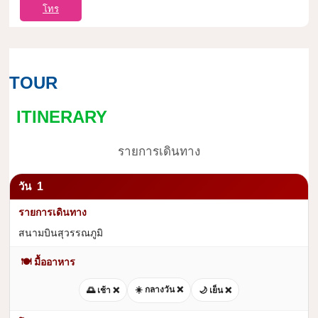
โทร
TOUR
ITINERARY
รายการเดินทาง
1
สนามบินสุวรรณภูมิ
🍽 มื้ออาหาร
☀️ กลางวัน ❌
🌅 เช้า ❌
🌙 เย็น ❌