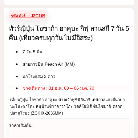
รหัสทัวร์ : JZG109
ทัวร์ญี่ปุ่น โอซาก้า ฮาคุบะ กิฟุ ลานสกี 7 วัน 5
คืน (เที่ยวครบทุกวัน ไม่มีอิสระ)
7 วัน 5 คืน
สายการบิน Peach Air (MM)
พักโรงแรม 3 ดาว
ช่วงเดินทาง : 31 ธ.ค. 69 – 06 ม.ค. 70
เที่ยวญี่ปุ่น โอซาก้า ฮาคุบะ ศาลเจ้าฟูชิมิอินาริ เทศกาลแสงสีนาบา
นะโนะซาโตะ หมู่บ้านชิราคาวาโกะ วัดคิโยมิสึ ชินไซบาชิ ตลาด
ปลาคุโรมง (ZGKIX-2636MM)
ราคาเริ่มต้น :