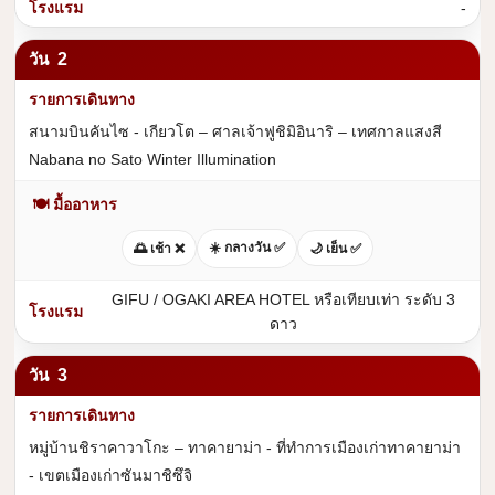
-
2
สนามบินคันไซ - เกียวโต – ศาลเจ้าฟูชิมิอินาริ – เทศกาลแสงสี
Nabana no Sato Winter Illumination
🍽 มื้ออาหาร
☀️ กลางวัน ✅
🌅 เช้า ❌
🌙 เย็น ✅
GIFU / OGAKI AREA HOTEL หรือเทียบเท่า ระดับ 3
ดาว
3
หมู่บ้านชิราคาวาโกะ – ทาคายาม่า - ที่ทำการเมืองเก่าทาคายาม่า
- เขตเมืองเก่าซันมาชิซึจิ