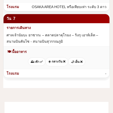
OSAKA AREA HOTEL หรือเทียบเท่า ระดับ 3 ดาว
7
ศาลเจ้านัมบะ ยาซากะ – ตลาดปลาคุโรมง – ริงกุ เอาท์เล็ท –
สนามบินคันไซ - สนามบินสุวรรณภูมิ
🍽 มื้ออาหาร
☀️ กลางวัน ❌
🌅 เช้า ✅
🌙 เย็น ❌
-