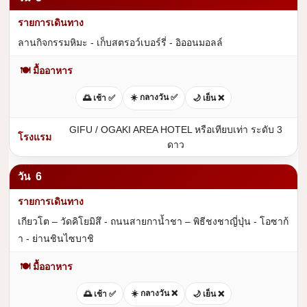
ลานกิจกรรมหิมะ - เก็บสตรอว์เบอร์รี่ - อิออนมอลล์
🍽 มื้ออาหาร
☀️ กลางวัน ✅
🌅 เช้า ✅
🌙 เย็น ❌
GIFU / OGAKI AREA HOTEL หรือเทียบเท่า ระดับ 3
ดาว
6
เกียวโต – วัดคิโยมิสึ - ถนนสายกาน้ำชา – พิธีชงชาญี่ปุ่น - โอซาก้
า - ย่านชินไซบาชิ
🍽 มื้ออาหาร
☀️ กลางวัน ❌
🌅 เช้า ✅
🌙 เย็น ❌