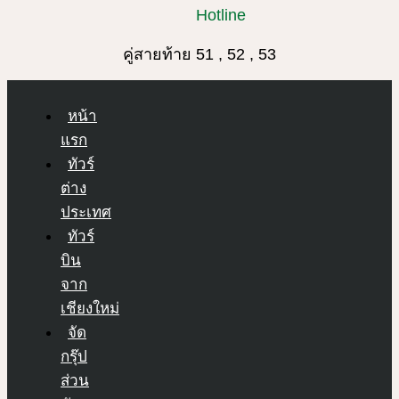
Hotline
คู่สายท้าย 51 , 52 , 53
หน้า
แรก
ทัวร์
ต่าง
ประเทศ
ทัวร์
บิน
จาก
เชียงใหม่
จัด
กรุ๊ป
ส่วน