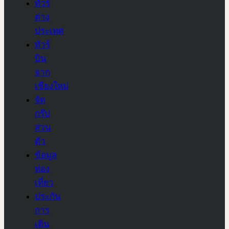
ทัวร์
ต่าง
ประเทศ
ทัวร์
บิน
จาก
เชียงใหม่
จัด
กรุ๊ป
ส่วน
ตัว
ข้อมูล
ท่อง
เที่ยว
ประกัน
การ
เดิน