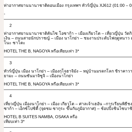
ท่าอากาศยานนานาชาติดอนเมือง กรุงเทพฯ ทัวร์ญี่ปุ่น XJ612 (01:00 – 0
-
2
ท่าอากาศยานนานาชาติคันไซ โอซาก้า – เมืองเกียวโต – เที่ยวญี่ปุ่น วัดกิน
เงิน – ถนนสายนักปราชญ์ – เมือง นาโกย่า – ชมงานประดับไฟฤดูหนาว 
โนะ ซาโตะ
HOTEL THE B, NAGOYA หรือเทียบเท่า 3*
3
ทัวร์ญี่ปุ่น เมือง นาโกย่า – เมืองกุโจฮาจิมัง – หมู่บ้านมรดกโลก ชิราคา
ยามะ – ถนนซันมาจิซูจิ – เมืองนาโกย่า
HOTEL THE B, NAGOYA หรือเทียบเท่า 3*
4
เที่ยวญี่ปุ่น เมืองนาโกย่า – เมือง เกียวโต – ศาลเจ้าเฮอัน –การเรียนพิธีชง
ซาก้า – เอ็กซ์โปซิตี้ (จุดชม ซากุระ ขึ้นกับภูมิอากาศ) – ช้อปปิ้งชินไซบาช
HOTEL B SUITES NAMBA, OSAKA หรือ
เทียบเท่า 3*