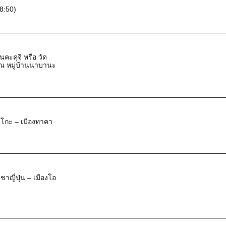
8:50)
คะคุจิ หรือ วัด
ณ หมู่บ้านนาบานะ
วาโกะ – เมืองทาคา
ชาญี่ปุ่น – เมืองโอ
ิ