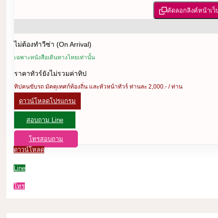
คัดลอกลิงค์หน้าเว็
ไม่ต้องทำวีซ่า (On Arrival)
เฉพาะหนังสือเดินทางไทยเท่านั้น
ราคาทัวร์ยังไม่รวมค่าทิป
ทิปคนขับรถ มัคคุเทศก์ท้องถิ่น และหัวหน้าทัวร์ ท่านละ 2,000.- / ท่าน
ดาวน์โหลดโปรแกรม
สอบถาม Line
โทรสอบถาม
ดาวน์โหลด
Line
โทร