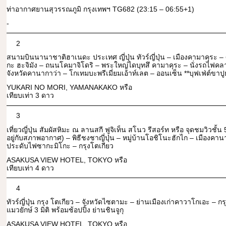
ท่าอากาศยานสุวรรณภูมิ กรุงเทพฯ TG682 (23:15 – 06:55+1)
-
2
สนามบินนานาชาติฮาเนดะ ประเทศ ญี่ปุ่น ทัวร์ญี่ปุ่น – เมืองคามาคุระ – 
กะ ฮะจิมัง – ถนนโคมาจิโดริ – พระใหญ่ไดบุทสึ คามาคุระ – นั่งรถไฟคล
จังหวัดคานากาว่า – โกเทมบะพรีเมี่ยมเอ้าท์เลต – ออนเซ็น **บุฟเฟ่ต์ขาปูย
YUKARI NO MORI, YAMANAKAKO หรือ
เทียบเท่า 3 ดาว
3
เที่ยวญี่ปุ่น สัมผัสหิมะ ณ ลานสกี ฟูจิเท็น สโนว รีสอร์ท หรือ จุดชมวิวชั้น 5
อยู่กับสภาพอากาศ) – พิธีชงชาญี่ปุ่น – หมู่บ้านโอชิโนะฮักไก – เมืองค
ประดับไฟซากะมิโกะ – กรุงโตเกียว
ASAKUSA VIEW HOTEL, TOKYO หรือ
เทียบเท่า 4 ดาว
4
ทัวร์ญี่ปุ่น กรุง โตเกียว – จังหวัดไซตามะ – ย่านเมืองเก่าคาวาโกเอะ – ก
แมวยักษ์ 3 มิติ พร้อมช้อปปิ้ง ย่านชินจูกุ
ASAKUSA VIEW HOTEL, TOKYO หรือ