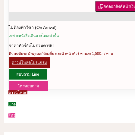
คัดลอกลิงค์หน้าเว็
ไม่ต้องทำวีซ่า (On Arrival)
เฉพาะหนังสือเดินทางไทยเท่านั้น
ราคาทัวร์ยังไม่รวมค่าทิป
ทิปคนขับรถ มัคคุเทศก์ท้องถิ่น และหัวหน้าทัวร์ ท่านละ 1,500.- / ท่าน
ดาวน์โหลดโปรแกรม
สอบถาม Line
โทรสอบถาม
ดาวน์โหลด
Line
โทร