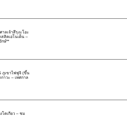
ศาลเจ้าสึรุงะโอะ
าสสิคเอโนเด็น –
ักษ์**
 ภูเขาไฟฟูจิ (ขึ้น
านากาวะ – เทศกาล
รุงโตเกียว – ชม