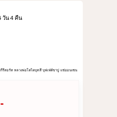
 วัน 4 คืน
กีรีสอร์ท หลวงพ่อโตไดบุทสึ บุฟเฟ่ต์ขาปู แช่ออนเซน
-