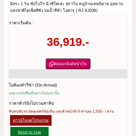
อิสระ 1 วัน ซัปโปโร นิวชิโตเสะ ฟุราโน่ หมู่บ้านเทพนิยาย อุทยาน
แห่งชาติไดเซ็ตสึซัง บ่อน้ำสีฟ้า โอตารุ ( RJ-XJ038)
ราคาเริ่มต้น :
36,919.-
คัดลอกลิงค์หน้าเว็บ
ไม่ต้องทำวีซ่า (On Arrival)
เฉพาะหนังสือเดินทางไทยเท่านั้น
ราคาทัวร์ยังไม่รวมค่าทิป
ทิปคนขับรถ มัคคุเทศก์ท้องถิ่น และหัวหน้าทัวร์ ท่านละ 1,500.- / ท่าน
ดาวน์โหลดโปรแกรม
สอบถาม Line