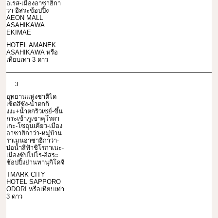
อเรส-เมืองอาซาฮิกา
ว่า-อิสระช้อปปิ้ง
AEON MALL
ASAHIKAWA
EKIMAE
HOTEL AMANEK
ASAHIKAWA หรือ
เทียบเท่า 3 ดาว
3
อุทยานแห่งชาติได
เซ็ตสึซัง-น้ำตกกิ
งงะ+น้ำตกริวเซย์-ขึ้น
กระเช้าภูเขาคุโรดา
เกะ-โซอุนเคียว-เมือง
อาซาฮิกาว่า-หมู่บ้าน
ราเมนอาซาฮิกาว่า-
บ่อน้ำสีฟ้าชิโรกาเนะ-
เมืองซัปโปโร-อิสระ
ช้อปปิ้งย่านทานุกิโคจิ
TMARK CITY
HOTEL SAPPORO
ODORI หรือเทียบเท่า
3 ดาว