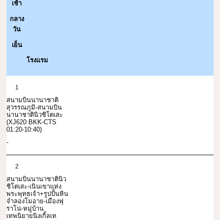
เช้า
กลาง
วัน
เย็น
โรงแรม
1
สนามบินนานาชาติ
สุวรรณภูมิ-สนามบิน
นานาชาตินิวชิโตเสะ
(XJ620 BKK-CTS
01:20-10:40)
-
2
สนามบินนานาชาตินิว
ชิโตเสะ-เนินเขาแห่ง
พระพุทธเจ้า+รูปปั้นหิน
จำลองโมอาย-เมืองฟุ
ราโน่-หมู่บ้าน
เทพนิยายนิงเกิ้ลเท