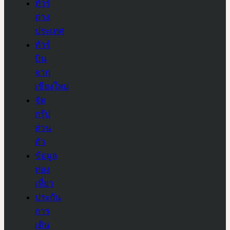
ทัวร์
ต่าง
ประเทศ
ทัวร์
บิน
จาก
เชียงใหม่
จัด
กรุ๊ป
ส่วน
ตัว
ข้อมูล
ท่อง
เที่ยว
ประกัน
การ
เดิน