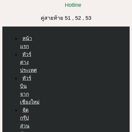
Hotline
คู่สายท้าย 51 , 52 , 53
หน้า
แรก
ทัวร์
ต่าง
ประเทศ
ทัวร์
บิน
จาก
เชียงใหม่
จัด
กรุ๊ป
ส่วน