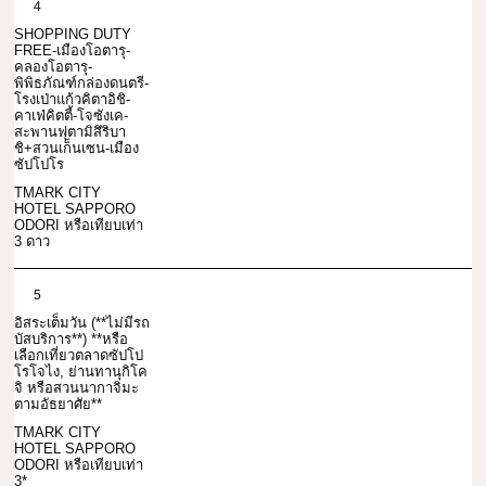
4
SHOPPING DUTY
FREE-เมืองโอตารุ-
คลองโอตารุ-
พิพิธภัณฑ์กล่องดนตรี-
โรงเป่าแก้วคิตาอิชิ-
คาเฟ่คิตตี้-โจซังเค-
สะพานฟุตามิสึริบา
ชิ+สวนเก็นเซน-เมือง
ซัปโปโร
TMARK CITY
HOTEL SAPPORO
ODORI หรือเทียบเท่า
3 ดาว
5
อิสระเต็มวัน (**ไม่มีรถ
บัสบริการ**) **หรือ
เลือกเที่ยวตลาดซัปโป
โรโจไง, ย่านทานุกิโค
จิ หรือสวนนากาจิมะ
ตามอัธยาศัย**
TMARK CITY
HOTEL SAPPORO
ODORI หรือเทียบเท่า
3*