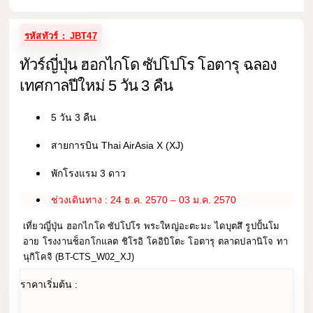
รหัสทัวร์ : JBT47
ทัวร์ญี่ปุ่น ฮอกไกโด ซัปโปโร โอตารุ ฉลอง
เทศกาลปีใหม่ 5 วัน 3 คืน
5 วัน 3 คืน
สายการบิน Thai AirAsia X (XJ)
พักโรงแรม 3 ดาว
ช่วงเดินทาง : 24 ธ.ค. 2570 – 03 ม.ค. 2570
เที่ยวญี่ปุ่น ฮอกไกโด ซัปโปโร พระใหญ่อะตะมะ ไดบุตสึ รูปปั้นโม
อาย โรงงานช็อกโกแลต ชิโรอิ โคอิบิโตะ โอตารุ ตลาดปลานิโจ ทา
นุกิโคจิ (BT-CTS_W02_XJ)
ราคาเริ่มต้น :