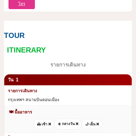
โทร
TOUR
ITINERARY
รายการเดินทาง
1
กรุงเทพฯ สนามบินดอนเมือง
🍽 มื้ออาหาร
☀️ กลางวัน ❌
🌅 เช้า ❌
🌙 เย็น ❌