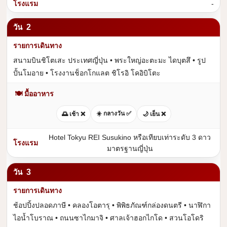
-
2
สนามบินชิโตเสะ ประเทศญี่ปุ่น • พระใหญ่อะตะมะ ไดบุตสึ • รูป
ปั้นโมอาย • โรงงานช็อกโกแลต ชิโรอิ โคอิบิโตะ
🍽 มื้ออาหาร
☀️ กลางวัน ✅
🌅 เช้า ❌
🌙 เย็น ❌
Hotel Tokyu REI Susukino หรือเทียบเท่าระดับ 3 ดาว
มาตรฐานญี่ปุ่น
3
ช้อปปิ้งปลอดภาษี • คลองโอตารุ • พิพิธภัณฑ์กล่องดนตรี • นาฬิกา
ไอน้ำโบราณ • ถนนซาไกมาจิ • ศาลเจ้าฮอกไกโด • สวนโอโดริ