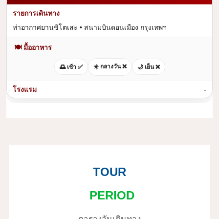
ท่าอากาศยานชิโตเสะ • สนามบินดอนเมือง กรุงเทพฯ
🍽 มื้ออาหาร
☀️ กลางวัน ❌
🌅 เช้า ✅
🌙 เย็น ❌
-
TOUR
PERIOD