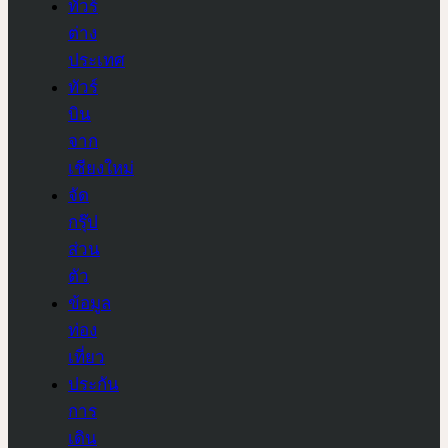
ทัวร์
ต่าง
ประเทศ
ทัวร์
บิน
จาก
เชียงใหม่
จัด
กรุ๊ป
ส่วน
ตัว
ข้อมูล
ท่อง
เที่ยว
ประกัน
การ
เดิน