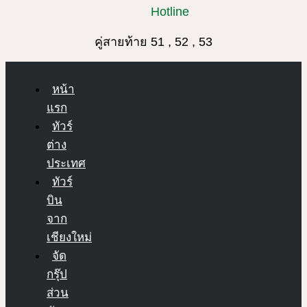
Hotline
คู่สายท้าย 51 , 52 , 53
หน้า
แรก
ทัวร์
ต่าง
ประเทศ
ทัวร์
บิน
จาก
เชียงใหม่
จัด
กรุ๊ป
ส่วน