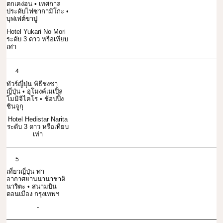
ตกเคง่อน • เทศกาล
ประดับไฟซากามิโกะ •
บุฟเฟต์ขาปู
Hotel Yukari No Mori
ระดับ 3 ดาว หรือเทียบ
เท่า
4
ทัวร์ญี่ปุ่น พิธีชงชา
ญี่ปุ่น • อุโมงค์เมเปิ้ล
โมมิจิไคโร • ช้อปปิ้ง
ชินจูกุ
Hotel Hedistar Narita
ระดับ 3 ดาว หรือเทียบ
เท่า
5
เที่ยวญี่ปุ่น ท่า
อากาศยานนานาชาติ
นาริตะ • สนามบิน
ดอนเมือง กรุงเทพฯ
-