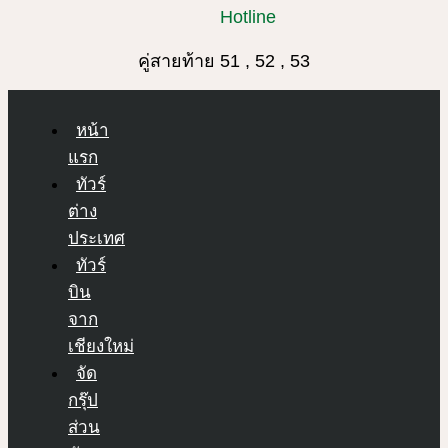
Hotline
คู่สายท้าย 51 , 52 , 53
หน้า
แรก
ทัวร์
ต่าง
ประเทศ
ทัวร์
บิน
จาก
เชียงใหม่
จัด
กรุ๊ป
ส่วน