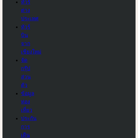
ทัวร์
ต่าง
ประเทศ
ทัวร์
บิน
จาก
เชียงใหม่
จัด
กรุ๊ป
ส่วน
ตัว
ข้อมูล
ท่อง
เที่ยว
ประกัน
การ
เดิน