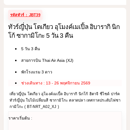
รหัสทัวร์ : JBT39
ทัวร์ญี่ปุ่น โตเกียว อุโมงค์เมเปิ้ล อิบารากิ นิก
โก้ ซากามิโกะ 5 วัน 3 คืน
5 วัน 3 คืน
สายการบิน Thai Air Asia (XJ)
พักโรงแรม 3 ดาว
ช่วงเดินทาง : 13 - 26 พฤศจิกายน 2569
เที่ยวญี่ปุ่น โตเกียว อุโมงค์เมเปิ้ล อิบารากิ นิกโก้ ฮิตาจิ ซีไซด์ ปาร์ค
ทัวร์ญี่ปุ่น ใบไม้เปลี่ยนสี ซากามิโกะ ตลาดปลา เทศกาลประดับไฟซา
กามิโกะ ( BT-NRT_A02_XJ )
ราคาเริ่มต้น :