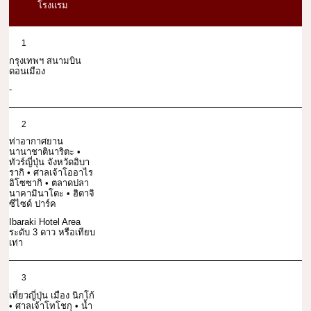
โรงแรม
1
กรุงเทพฯ สนามบิน
ดอนเมือง
-
2
ท่าอากาศยาน
นานาชาตินาริตะ •
ทัวร์ญี่ปุ่น จังหวัดอิบา
รากิ • ศาลเจ้าโออาไร
อิโซซากิ • ตลาดปลา
นาคามินาโตะ • ฮิตาจิ
ซีไซด์ ปาร์ค
Ibaraki Hotel Area
ระดับ 3 ดาว หรือเทียบ
เท่า
3
เที่ยวญี่ปุ่น เมือง นิกโก้
• ศาลเจ้าโทโชกุ • น้ำ