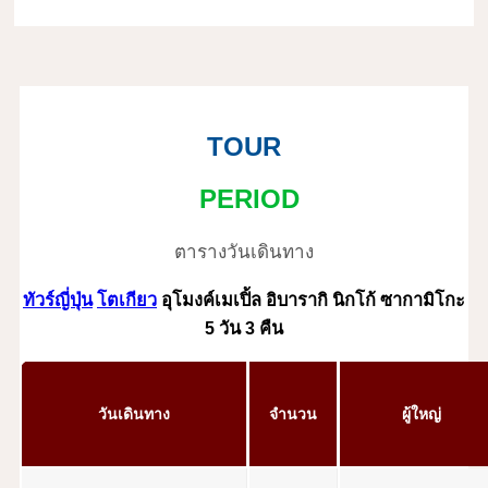
TOUR
PERIOD
ตารางวันเดินทาง
ทัวร์ญี่ปุ่น
โตเกียว
อุโมงค์เมเปิ้ล อิบารากิ นิกโก้ ซากามิโกะ
5 วัน 3 คืน
วันเดินทาง
จำนวน
ผู้ใหญ่