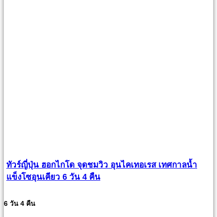
ทัวร์ญี่ปุ่น ฮอกไกโด จุดชมวิว อุนไคเทอเรส เทศกาลน้ำ
แข็งโซอุนเคียว 6 วัน 4 คืน
6 วัน 4 คืน