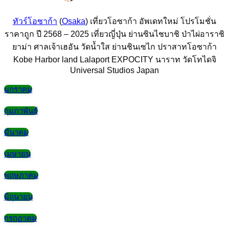
ทัวร์โอซาก้า
(
Osaka
) เที่ยวโอซาก้า อัพเดทใหม่ โปรโมชั่น
ราคาถูก ปี 2568 – 2025 เที่ยวญี่ปุ่น ย่านซินไชบาชิ ป่าไผ่อาราชิ
ยาม่า ศาลเจ้าเฮอัน วัดน้ำใส ย่านชินเซไก ปราสาทโอซาก้า
Kobe Harbor land Lalaport EXPOCITY นาราท วัดโทไดจิ
Universal Studios Japan
มกราคม
กุมภาพันธ์
มีนาคม
เมษายน
พฤษภาคม
มิถุนายน
กรกฏาคม