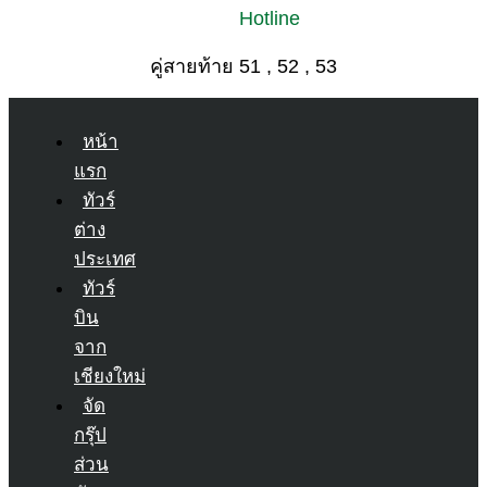
Hotline
คู่สายท้าย 51 , 52 , 53
หน้า
แรก
ทัวร์
ต่าง
ประเทศ
ทัวร์
บิน
จาก
เชียงใหม่
จัด
กรุ๊ป
ส่วน