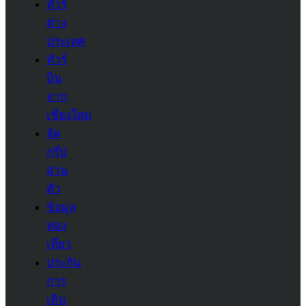
ทัวร์
ต่าง
ประเทศ
ทัวร์
บิน
จาก
เชียงใหม่
จัด
กรุ๊ป
ส่วน
ตัว
ข้อมูล
ท่อง
เที่ยว
ประกัน
การ
เดิน