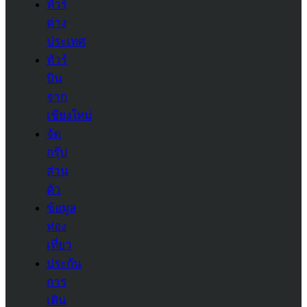
ทัวร์
ต่าง
ประเทศ
ทัวร์
บิน
จาก
เชียงใหม่
จัด
กรุ๊ป
ส่วน
ตัว
ข้อมูล
ท่อง
เที่ยว
ประกัน
การ
เดิน