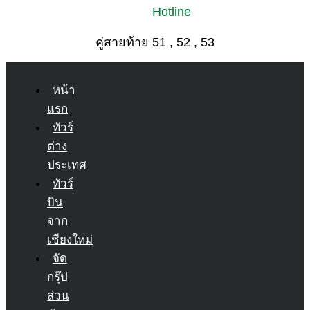
Hotline
คู่สายท้าย 51 , 52 , 53
หน้า
แรก
ทัวร์
ต่าง
ประเทศ
ทัวร์
บิน
จาก
เชียงใหม่
จัด
กรุ๊ป
ส่วน