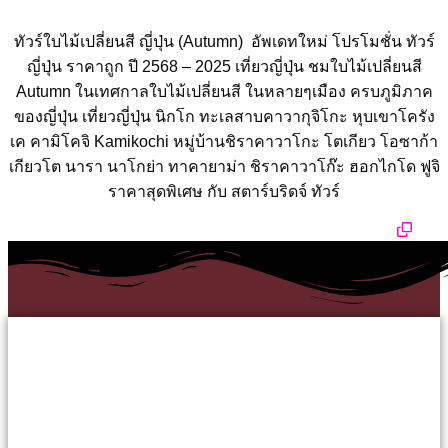
ทัวร์ใบไม้เปลี่ยนสี ญี่ปุ่น (Autumn) อัพเดทใหม่ โปรโมชั่น ทัวร์
ญี่ปุ่น ราคาถูก ปี 2568 – 2025 เที่ยวญี่ปุ่น ชมใบไม้เปลี่ยนสี
Autumn ในเทศกาลใบไม้เปลี่ยนสี ในหลายๆเมือง ครบภูมิภาค
ของญี่ปุ่น เที่ยวญี่ปุ่น นิกโก ทะเลสาบคาวากุจิโกะ หุบเขาโครัง
เค คามิโคจิ Kamikochi หมู่บ้านชิราคาวาโกะ โตเกียว โอซาก้า
เกียวโต นารา นาโกย่า ทาคายาม่า ชิราคาวาโก๊ะ ฮอกไกโด ฟูจิ
ราคาสุดพิเศษ กับ สตาร์บริดจ์ ทัวร์