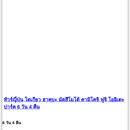
ทัวร์ญี่ปุ่น โตเกียว ฮาคุบะ มัตสึโมโต้ คามิโคจิ ฟูจิ โออิเดะ
ปาร์ค 6 วัน 4 คืน
6 วัน 4 คืน