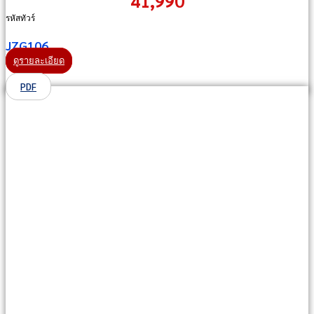
41,990
รหัสทัวร์
JZG106
ดูรายละเอียด
PDF