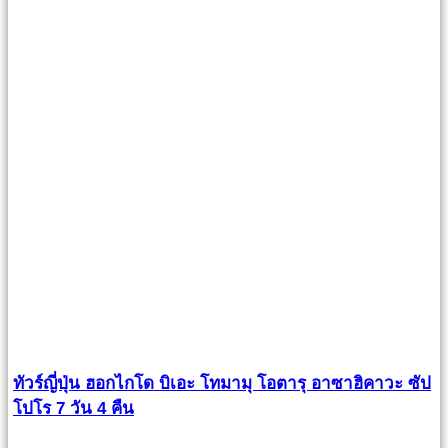
ทัวร์ญี่ปุ่น ฮอกไกโด บิเอะ โทมามุ โอตารุ อาซาฮิคาวะ ซัป
โปโร 7 วัน 4 คืน