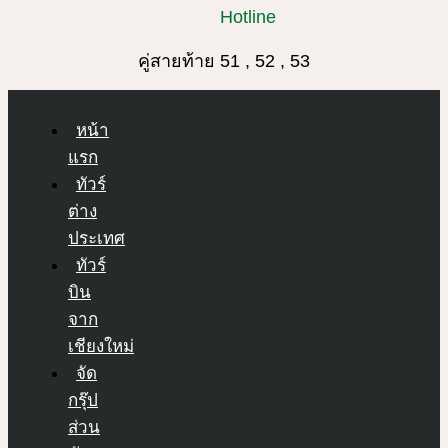
Hotline
คู่สายท้าย 51 , 52 , 53
หน้า
แรก
ทัวร์
ต่าง
ประเทศ
ทัวร์
บิน
จาก
เชียงใหม่
จัด
กรุ๊ป
ส่วน