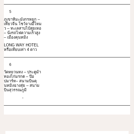
5
ภูเขาหิมะมังกรหยก –
เที่ยวจีน โชว์จางอี้โหม
ว – ทะเลสาบไป๋สุยเหอ
– นั่งรถไฟความเร็วสูง
– เมืองคุนหมิง
LONG WAY HOTEL
หรือเทียบเท่า 4 ดาว
6
วัดหยวนทง – ประตูม้า
ทองไก่มรกต – ป๊อ
ปมาร์ท– สนามบินคุ
นหมิงฉางสุ่ย – สนาม
บินสุวรรณภูมิ
-