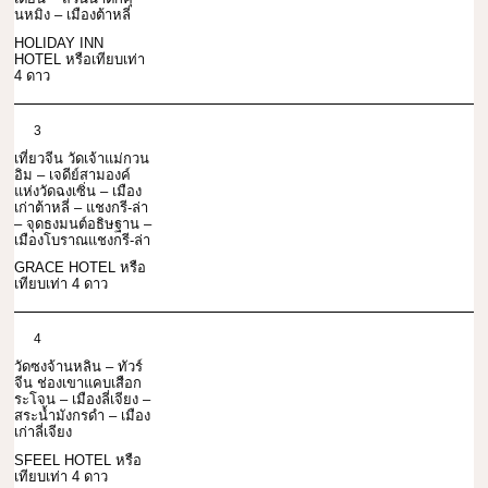
นหมิง – เมืองต้าหลี่
HOLIDAY INN
HOTEL หรือเทียบเท่า
4 ดาว
3
เที่ยวจีน วัดเจ้าแม่กวน
อิม – เจดีย์สามองค์
แห่งวัดฉงเซิ่น – เมือง
เก่าต้าหลี่ – แชงกรี-ล่า
– จุดธงมนต์อธิษฐาน –
เมืองโบราณแชงกรี-ล่า
GRACE HOTEL หรือ
เทียบเท่า 4 ดาว
4
วัดซงจ้านหลิน – ทัวร์
จีน ช่องเขาแคบเสือก
ระโจน – เมืองลี่เจียง –
สระน้ำมังกรดำ – เมือง
เก่าลี่เจียง
SFEEL HOTEL หรือ
เทียบเท่า 4 ดาว