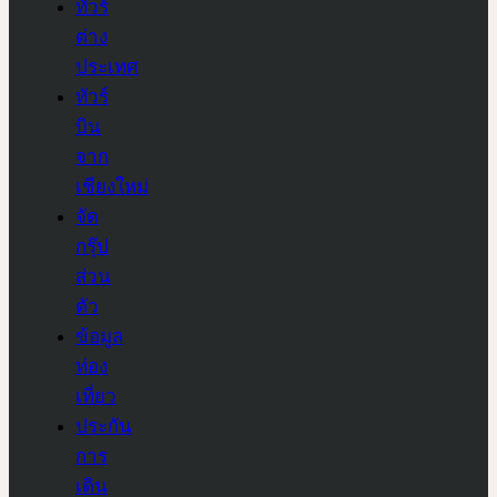
ทัวร์
ต่าง
ประเทศ
ทัวร์
บิน
จาก
เชียงใหม่
จัด
กรุ๊ป
ส่วน
ตัว
ข้อมูล
ท่อง
เที่ยว
ประกัน
การ
เดิน