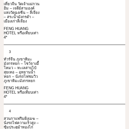
เที่ยวจีน วัดเจ้าแม่กวน
อิม – เจดีย์สามองค์
แห่งวัดฉงเซิ่น – ลี่เจียง
– สระน้ำมังกรดำ –
เมืองเก่าลี่เจียง
FENG HUANG
HOTEL หรือเทียบเท่า
4*
3
ทัวร์จีน ภูเขาหิมะ
มังกรหยก – โชว์จางอี้
โหมว – ทะเลสาบไป๋
สุยเหอ – อุทยานน้ำ
หยก – นั่งรถไฟชมวิว
ภูเขาหิมะมังกรหยก
FENG HUANG
HOTEL หรือเทียบเท่า
4*
4
สวนกาแฟริมฝั่งเมฆ –
นั่งรถไฟความเร็วสูง –
ซุ้มประตูม้าทองไก่