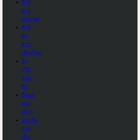
ทัวร์
ต่าง
ประเทศ
ทัวร์
บิน
จาก
เชียงใหม่
จัด
กรุ๊ป
ส่วน
ตัว
ข้อมูล
ท่อง
เที่ยว
ประกัน
การ
เดิน