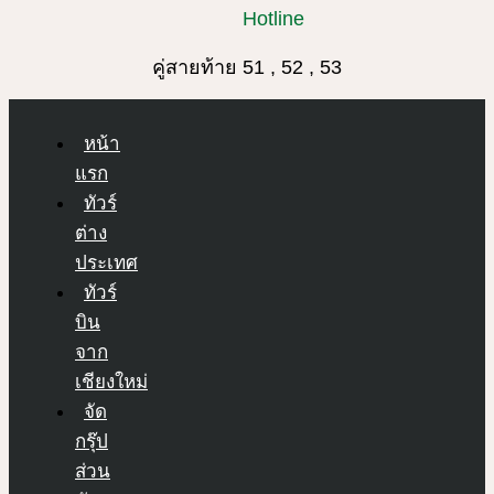
Hotline
คู่สายท้าย 51 , 52 , 53
หน้า
แรก
ทัวร์
ต่าง
ประเทศ
ทัวร์
บิน
จาก
เชียงใหม่
จัด
กรุ๊ป
ส่วน