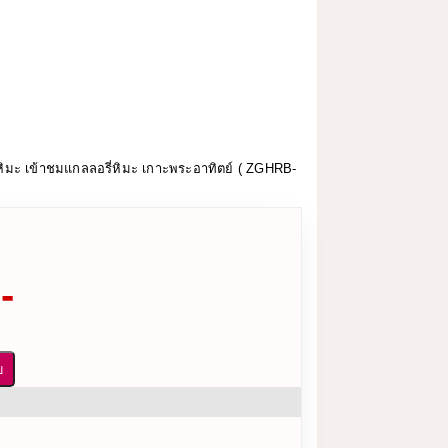
้านหิมะ เข้าชมแกลลอรี่หิมะ เกาะพระอาทิตย์ ( ZGHRB-
-
บ