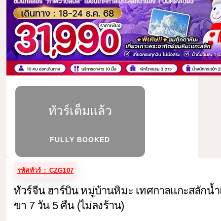
ทัวร์เต็มแล้ว
FULLY BOOKED
รหัสทัวร์ : CZG107
ทัวร์จีน ฮาร์บิน หมู่บ้านหิมะ เทศกาลแกะสลักน้
ขา 7 วัน 5 คืน (ไม่ลงร้าน)