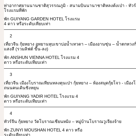
ท่าอากาศยานนานชาติสุวรรณภูมิ - สนามบินนานาชาติหลงต้งเป่า - ทัวร์จี
โรงแรมที่พัก
พัก GUIYANG GARDEN HOTEL โรงแรม
4 ดาว หรือระดับเทียบเท่า
2
เที่ยวจีน กุ้ยหยาง อุทยานหุบเขาบ่อน้ำเทวดา – เมืองอานซุ่น – น้ำตกหวงก
แสงสี (รวมลิฟต์ ขื้น-ลง)
พัก ANSHUN VIENNA HOTEL โรงแรม 4
ดาว หรือระดับเทียบเท่า
3
เที่ยวจีน เมืองโบราณเทียนหลงตุนเป่า กุ้ยหยาง – ห้องสมุดกุ้ยโจว - เมือ
ถนนคนเดินชิงหยุน
พัก GUIYANG YADIR HOTEL โรงแรม 4
ดาว หรือระดับเทียบเท่า
4
ทัวร์จีน กุ้ยหยาง วัดโบราณเชียนหมิง – หมู่บ้านโบราณวูเจียงจ้าย
พัก ZUNYI MOUSHAN HOTEL 4 ดาว หรือ
ระดับเทียบเท่า