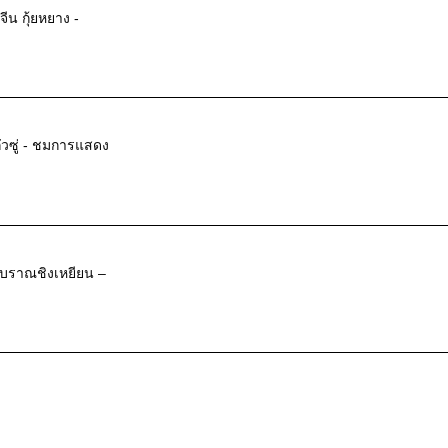
น กุ้ยหยาง -
ั่วซู่ - ชมการแสดง
งโบราณชิงเหยียน –