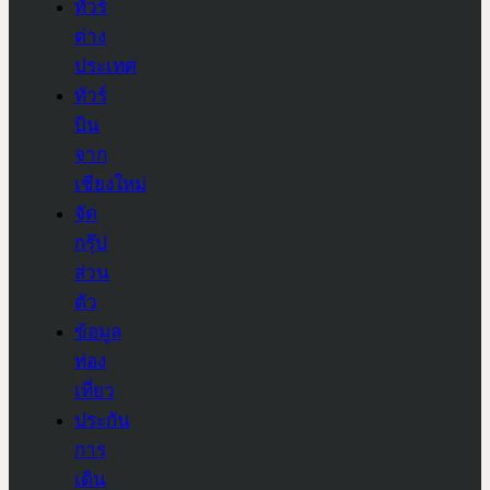
ทัวร์
ต่าง
ประเทศ
ทัวร์
บิน
จาก
เชียงใหม่
จัด
กรุ๊ป
ส่วน
ตัว
ข้อมูล
ท่อง
เที่ยว
ประกัน
การ
เดิน