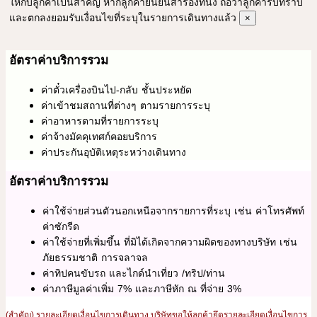
ให้กับลูกค้าเป็นสำคัญ หากลูกค้ายินยันสำรองที่นั่ง ถือว่าลูกค้ารับทราบ
และตกลงยอมรับเงื่อนไขที่ระบุในรายการเดินทางแล้ว
×
อัตราค่าบริการรวม
ค่าตั๋วเครื่องบินไป-กลับ ชั้นประหยัด
ค่าเข้าชมสถานที่ต่างๆ ตามรายการระบุ
ค่าอาหารตามที่รายการระบุ
ค่าจ้างมัคคุเทศก์คอยบริการ
ค่าประกันอุบัติเหตุระหว่างเดินทาง
อัตราค่าบริการรวม
ค่าใช้จ่ายส่วนตัวนอกเหนือจากรายการที่ระบุ เช่น ค่าโทรศัพท์
ค่าซักรีด
ค่าใช้จ่ายที่เพิ่มขึ้น ที่มิได้เกิดจากความผิดของทางบริษัท เช่น
ภัยธรรมชาติ การจลาจล
ค่าทิปคนขับรถ และไกด์นำเที่ยว /ทริป/ท่าน
ค่าภาษีมูลค่าเพิ่ม 7% และภาษีหัก ณ ที่จ่าย 3%
(สำคัญ) รายละเอียดเงื่อนไขการเดินทาง บริษัทขอให้ลูกค้ายึดรายละเอียดเงื่อนไขการ