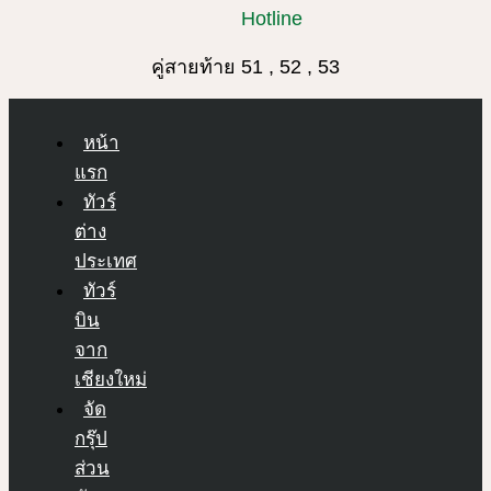
Hotline
คู่สายท้าย 51 , 52 , 53
หน้า
แรก
ทัวร์
ต่าง
ประเทศ
ทัวร์
บิน
จาก
เชียงใหม่
จัด
กรุ๊ป
ส่วน