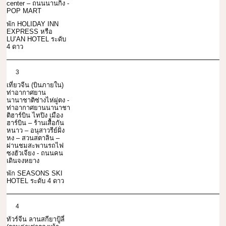
center – ถนนนานกิง -
POP MART
พัก HOLIDAY INN
EXPRESS หรือ
LU’AN HOTEL ระดับ
4 ดาว
3
เที่ยวจีน (บินภายใน)
ท่าอากาศยาน
นานาชาติซ่างไห่ผู่ตง -
ท่าอากาศยานนานาชา
ติฮาร์บิน ไทปิง เมือง
ฮาร์บิน – ร้านเสื้อกัน
หนาว – อนุสาวรีย์ฝั่ง
หง – สวนสตาลิน –
ผ่านชมสะพานรถไฟ
ซงฮัวเจียง - ถนนคน
เดินจงหยาง
พัก SEASONS SKI
HOTEL ระดับ 4 ดาว
4
ทัวร์จีน ลานสกียาปู้ลี่